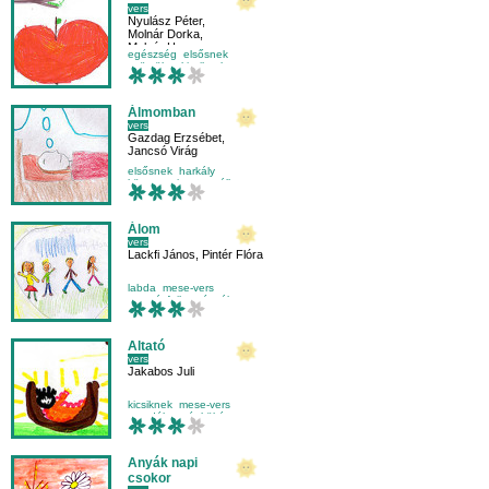
vers
Nyulász Péter
,
Molnár Dorka
,
Molnár Hanna
egészség
elsősnek
gyümölcs
kicsiknek
Álmomban
vers
Gazdag Erzsébet
,
Jancsó Virág
elsősnek
harkály
környezetismeret
állat
Álom
vers
Lackfi János
,
Pintér Flóra
labda
mese-vers
mozgásfejlesztés
álom
Altató
vers
Jakabos Juli
kicsiknek
mese-vers
mondóka
népköltés
Anyák napi
csokor