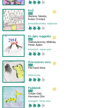
kicsiknek
környezetismeret
Eső
vers
Weöres Sándor
,
Kutas Orsolya
beszédtechnika
elsősnek
kicsiknek
közlekedés
Ez újév reggelén
vers
Halmavánszky Melinda
,
Pintér Ádám
köszöntő
mese-vers
mondóka
másodikosnak
Ezerszeres vers
vers
Pál Fanni Ilona
Dobszerda
harmadikosnak
olvasás-szövegértés
vers
Faállatok
vers
Orbán Ottó
,
Hermann Dóri
anyagok
mese-vers
mozgástechnika
ritmus