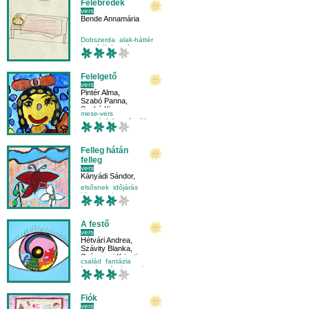
Felébredek
vers
Bende Annamária
Dobszerda
alak-háttér
beszédfejlesztés
olvasás-szövegértés
Felelgető
vers
Pintér Alma
,
Szabó Panna
,
Szabó Kinga
mese-vers
mozgásfejlesztés
állat
óvodásnak
Felleg hátán
felleg
vers
Kányádi Sándor
,
Mayer Manda
,
elsősnek
időjárás
Bozsányi Beáta
környezetismeret
külső világ-környezet
A festő
vers
Hétvári Andrea
,
Szávity Blanka
,
Szárnyasi Krisztina
család
fantázia
fogalmazás
hangulat
Fiók
vers