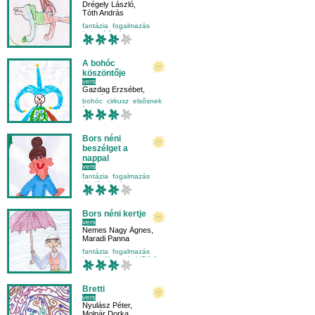
Drégely László
,
Tóth András
fantázia
fogalmazás
helyesírás
kutya
A bohóc
köszöntője
vers
Gazdag Erzsébet
,
Szabó Bence
bohóc
cirkusz
elsősnek
farsang
Bors néni
beszélget a
nappal
vers
Nemes Nagy Ágnes
,
fantázia
fogalmazás
Jakabos Juli
iskolásoknak
mese-vers
Bors néni kertje
vers
Nemes Nagy Ágnes
,
Maradi Panna
fantázia
fogalmazás
harmadikosnak
időjárás
Bretti
vers
Nyulász Péter
,
Molnár Dorka
,