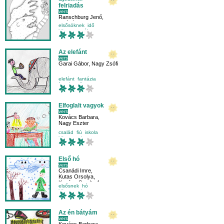
felriadás
vers
Ranschburg Jenő
,
Csákányi Eszter
,
elsősöknek
idő
Borsi Vera
környezet
élet
Az elefánt
vers
Garai Gábor
,
Nagy Zsófi
elefánt
fantázia
fogalmazás
harmadikosnak
Elfoglalt vagyok
vers
Kovács Barbara
,
Nagy Eszter
család
fiú
iskola
környezetismeret
Első hó
vers
Csanádi Imre
,
Kutas Orsolya
,
Kovács Sarolta Anna
elsősnek
hó
környezetismeret
mese-vers
Az én bátyám
vers