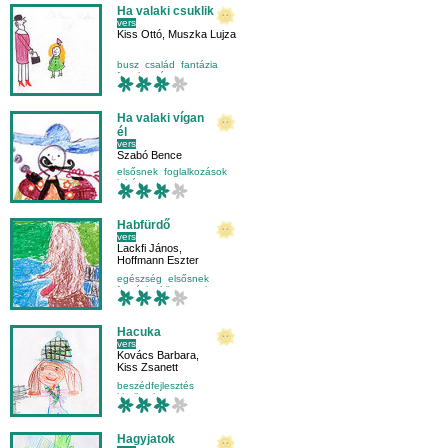
Ha valaki csuklik
vers
Kiss Ottó
,
Muszka Lujza
busz
család
fantázia
fogalmazás
Ha valaki vígan
él
vers
Szabó Bence
elsősnek
foglalkozások
juhász
mese-vers
Habfürdő
vers
Lackfi János
,
Hoffmann Eszter
egészség
elsősnek
fantázia
környezetismeret
Hacuka
vers
Kovács Barbara
,
Kiss Zsanett
beszédfejlesztés
kicsiknek
külső világ-környezet
mondóka
Hagyjatok