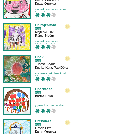
Kovács Barbara
,
Kutas Orsolya
család
elsősnek
evés
hangulat
Én rajzoltam
vers
Majtényi Erik
,
Rátosi Noémi
család
elsősnek
iskolásoknak
képzelet
Ének
vers
Juhász Gyula
,
Kuslits Kata
,
Pap Dóra
elsősnek
iskolásoknak
környezetismeret
évszakok
Epermese
vers
Bartos Erika
gyümölcs
méhecske
tavasz
Érckakas
vers
Orbán Ottó
,
Kutas Orsolya