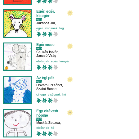
Egér, egér,
kisegér
vers
Jakabos Juli
,
Schillinger Maya
egér
elsősnek
fog
környezetismeret
Egérmese
vers
Csukás István
,
Jancsó Virág
elsősnek
evés
kenyér
olvasás
Az égi pék
vers
Osváth Erzsébet
,
Szabó Bence
cinege
elsősnek
hó
környezetismeret
Egy eltévedt
hópihe
vers
Muskát Zsuzsa
,
Takács Luca
,
Pintér Alma
elsősnek
hó
környezetismeret
olvasás