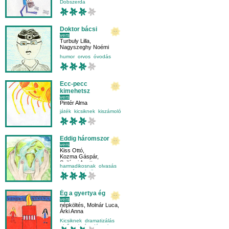
Dobszerda
Doktor bácsi
vers
Turbuly Lilla
,
Nagyszeghy Noémi
humor
orvos
óvodás
Ecc-pecc
kimehetsz
vers
Pintér Alma
játék
kicsiknek
kiszámoló
mese-vers
Eddig háromszor
vers
Kiss Ottó
,
Kozma Gáspár
,
Szilágyi Anett
harmadikosnak
olvasás
olvasástechnika
Ég a gyertya ég
vers
népköltés
,
Molnár Luca
,
Árki Anna
Kicsiknek
dramatizálás
elsősnek
óvodásnak