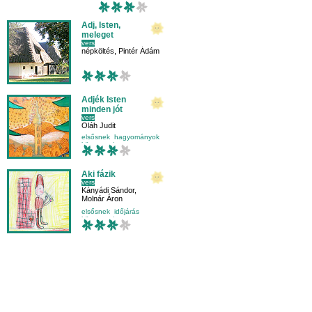
Adj, Isten,
meleget
vers
népköltés
,
Pintér Ádám
Adjék Isten
minden jót
vers
Oláh Judit
elsősnek
hagyományok
környezetismeret
népköltés
Aki fázik
vers
Kányádi Sándor
,
Molnár Áron
elsősnek
időjárás
környezetismeret
külső világ-környezet