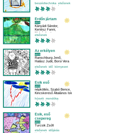
beszédtechnika
elsősnek
mese-vers
olvasás
Erdőn jártam
vers
Kányádi Sándor
,
Kertész Fanni
,
Molnár Ivett
elsősnek
környezetismeret
mese-vers
természet
Az erkélyen
vers
Ranschburg Jenő
,
Halász Judit
,
Borsi Vera
elsősnek
idő
környezet
élet
Esik eső
vers
népköltés
,
Szabó Bence
,
Kincskereső Általános Iskola Kézműves műhelye
húsvét
mondóka
népköltés
szerelem
Esik, eső
csepereg
vers
Turcsik Zsófi
elsősnek
időjárás