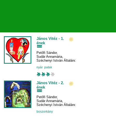
János Vitéz - 1.
ének
vers
Petőfi Sándor
,
Sudár Annamária
,
Széchenyi István Általános Iskola
nyár
patak
János Vitéz - 2.
ének
vers
Petőfi Sándor
,
Sudár Annamária
,
Széchenyi István Általános Iskola
boszorkány