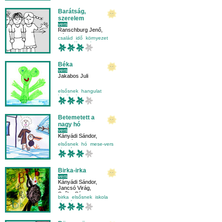
Barátság,
szerelem
vers
Ranschburg Jenő
,
Kézdy György
,
család
idő
környezet
Borsi Vera
negyedikesnek
Béka
vers
Jakabos Juli
elsősnek
hangulat
kicsiknek
mese-vers
Betemetett a
nagy hó
vers
Kányádi Sándor
,
Szabó Panna
elsősnek
hó
mese-vers
olvasás
Birka-irka
vers
Kányádi Sándor
,
Jancsó Virág
,
Szőke Sára
birka
elsősnek
iskola
olvasás