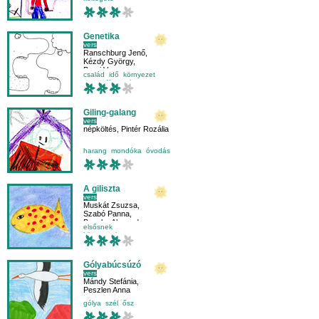
Genetika
vers
Ranschburg Jenő
,
Kézdy György
,
Borsi Vera
család
idő
környezet
negyedikesnek
Giling-galang
vers
népköltés
,
Pintér Rozália
harang
mondóka
óvodás
A giliszta
vers
Muskát Zsuzsa
,
Szabó Panna
,
Bocska Alexandra
elsősnek
környezetismeret
mese-vers
víz
Gólyabúcsúzó
vers
Mándy Stefánia
,
Peszlen Anna
gólya
szél
ősz