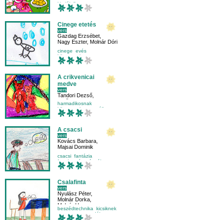
kitalált figura
mese-vers
Cinege etetés
vers
Gazdag Erzsébet
,
Nagy Eszter
,
Molnár Dóri
cinege
evés
környezetismeret
madárvédelem
A crikvenicai
medve
vers
Tandori Dezső
,
Pető Martina
harmadikosnak
környezetismeret
állat
A csacsi
vers
Kovács Barbara
,
Majsai Dominik
csacsi
fantázia
fogalmazás
vágyálom
Csalafinta
vers
Nyulász Péter
,
Molnár Dorka
,
Molnár Hanna
beszédtechnika
kicsiknek
mese-vers
mondóka