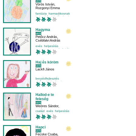
vers
Vörös István
,
Rozgonyi Emma
fantázia
harmadikosnak
helyesírás
iskolásoknak
Hagyma
vers
Petőcz András
,
Csébfalvi András
evés
helyesírás
mese-vers
mondatfajták
Haj és köröm
vers
Lackfi János
beszédfejlesztés
elsősnek
kicsiknek
külső világ-környezet
Hallod-e te
feleség
vers
Weöres Sándor
,
Halász Dani
,
Kuslits Kata
család
evés
helyesírás
iskolásoknak
Hapci
vers
Fecske Csaba
,