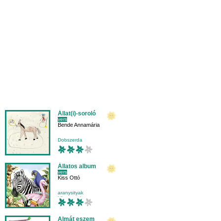
Állat(i)-soroló
vers
Bende Annamária
Dobszerda
Állatos album
vers
Kiss Ottó
aranysityak
környezetismeret
negyedikesnek
olvasás
Almát eszem