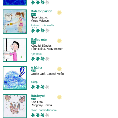
nádiveréb
olvasás
Balatonparton
vers
Nagy László
,
Varga Valentin
,
Haba Anna
Balaton
nádiveréb
vízivilág
Ballag már
vers
Kányádi Sándor
,
Tótth Réka
,
Nagy Eszter
hangulat
környezetismeret
másodikosnak
olvasás
A bálna
vers
Orbán Ottó
,
Jancsó Virág
bálna
külső világ-környezet
mondóka
másodikosnak
Bárányok
vers
Kiss Ottó
,
Rozgonyi Emma
alvás
harmadikosnak
olvasás
olvasástechnika