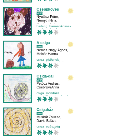
Cseppköves
vers
Nyulász Péter
,
Németh Nina
,
Nyulász Lelle
barlang
harmadikosnak
medve
olvasás
A csiga
vers
Nemes Nagy Ágnes
,
Molnár Hanna
csiga
elsősnek
helyesírás
kettőzés
Csiga-dal
vers
Petőcz András
,
Csébfalvi Anna
csiga
mondóka
másodikosnak
olvasás
Csigaház
vers
Muskát Zsuzsa
,
Dávid Balázs
csiga
egészség
mese-vers
rím