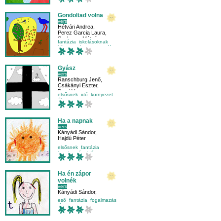
Gondoltad volna
vers
Hétvári Andrea
,
Perez Garcia Laura
,
Szekeres Mátyás
fantázia
iskolásoknak
környezetismeret
madár
Gyász
vers
Ranschburg Jenő
,
Csákányi Eszter
,
Borsi Vera
elsősnek
idő
környezet
élet
Ha a napnak
vers
Kányádi Sándor
,
Hajdú Péter
elsősnek
fantázia
fogalmazás
idő
Ha én zápor
volnék
vers
Kányádi Sándor
,
Rozgonyi Emma
eső
fantázia
fogalmazás
lány