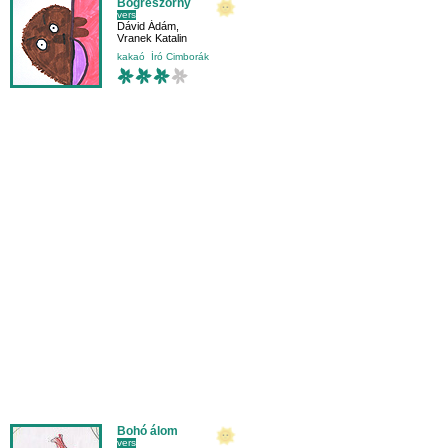
Bögreszörny
vers
Dávid Ádám
,
Vranek Katalin
kakaó
Író Cimborák
Bohó álom
vers