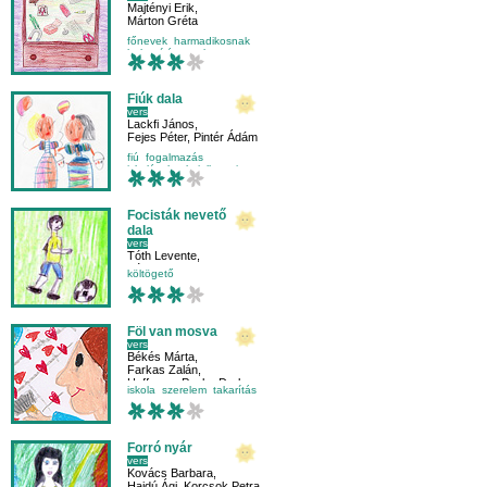
Majtényi Erik
,
Márton Gréta
főnevek
harmadikosnak
helyesírás
nyelvtan
Fiúk dala
vers
Lackfi János
,
Fejes Péter
,
Pintér Ádám
fiú
fogalmazás
iskolásoknak
jellemrajz
Focisták nevető
dala
vers
Tóth Levente
,
Tóth Norbert
költögető
Föl van mosva
vers
Békés Márta
,
Farkas Zalán
,
Hoffmann Panka Dorka
iskola
szerelem
takarítás
Forró nyár
vers
Kovács Barbara
,
Hajdú Ági
,
Korcsok Petra