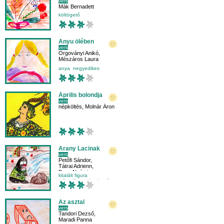
vers
Mák Bernadett
költögető
Anyu ölében
vers
Orgoványi Anikó
,
Mészáros Laura
anya
negyedikes
Április bolondja
vers
népköltés
,
Molnár Áron
Arany Lacinak
vers
Petőfi Sándor
,
Tátrai Adrienn
,
Papp Noémi
kitalált figura
másodikosnak
olvasás
szókincsbővítés
Az asztal
vers
Tandori Dezső
,
Maradi Panna