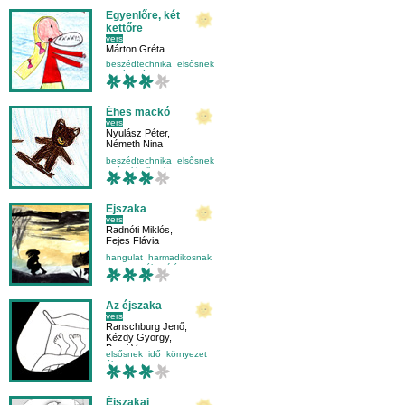
Egyenlőre, két
kettőre
vers
Márton Gréta
beszédtechnika
elsősnek
kiszámoló
mese-vers
Éhes mackó
vers
Nyulász Péter
,
Németh Nina
beszédtechnika
elsősnek
evés
kicsiknek
Éjszaka
vers
Radnóti Miklós
,
Fejes Flávia
hangulat
harmadikosnak
megszemélyesítés
olvasás
Az éjszaka
vers
Ranschburg Jenő
,
Kézdy György
,
Borsi Vera
elsősnek
idő
környezet
élet
Éjszakai