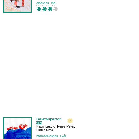
elsősnek
idő
külső világ-környezet
mackó
Balatonparton
vers
Nagy László
,
Fejes Péter
,
Pintér Alma
harmadikosnak
nyár