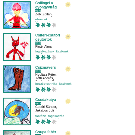
Csilingel a
gyöngyvirág
vers
Zelk Zoltán
,
Márton Gréta
,
Nagy Anita
elsősnek
környezetismeret
külső világ-környezet
tavasz
Csiteri-csütöri
csütörtök
vers
Pintér Alma
foglalkozások
kicsiknek
külső világ-környezet
mondóka
Csizmavers
vers
Nyulász Péter
,
Tóth András
,
Szoboszlai Fanni
beszédtechnika
kicsiknek
mese-vers
mondóka
Csodakutya
vers
Csoóri Sándor
,
Jakabos Juli
fantázia
fogalmazás
harmadikosnak
kutya
Csupa fehér