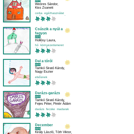
vers
Weöres Sándor
,
Kiss Zsanett
cerka
egérhasználat
elsősnek
finommotorika
Csúszik a nyúl a
fagyon
vers
Hollósy Laura
,
Pintér Alma
hó
környezetismeret
köszöntő
mese-vers
Dal a tóról
vers
Tamkó Sirató Károly
,
Nagy Eszter
elsősnek
környezetismeret
külső világ-környezet
nyár
Darázs-garázs
vers
Tamkó Sirató Károly
,
Fejes Péter
,
Pintér Ádám
darázs
fecske
madarak
mese-vers
December
vers
Király László
,
Tóth Viktor
,