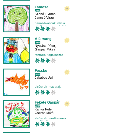
Famese
vers
Szabó T. Anna
,
Jancsó Virág
harmadikosnak
iskola
iskolásoknak
nyelvtörő
A farsang
vers
Nyulász Péter
,
Gáspár Miksa
fantázia
fogalmazás
harmadikosnak
Fecske
vers
Jakabos Juli
elsősnek
madarak
mese-vers
mondóka
Fekete Gáspár
vers
Kántor Péter
,
Cserba Máté
elsősnek
iskolásoknak
lustálkodás
olvasás