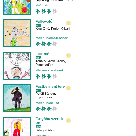
elsősnek
környezetismeret
külső világ-környezet
nyár
Fülbevaló
vers
Kiss Ottó
,
Fodor Kriszti
család
harmadikosnak
iskolásoknak
olvasás
Füllentő
vers
Tamkó Sirató Károly
,
Pintér Ádám
ellentétek
elsősnek
fantázia
hangulat
Füstbe ment terv
vers
Petőfi Sándor
,
Fejes Flávia
család
hangulat
másodikosnak
olvasás
Gatyába szerelt
WC
vers
Balogh Bálint
költögető