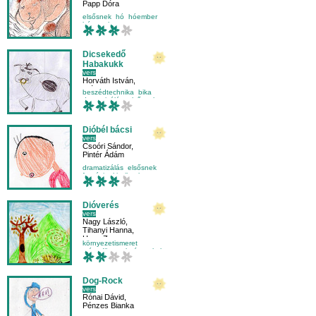
Papp Dóra
elsősnek
hó
hóember
hónapok
Dicsekedő
Habakukk
vers
Horváth István
,
Wágner Luca
beszédtechnika
bika
dramatizálás
elsősnek
Dióbél bácsi
vers
Csoóri Sándor
,
Pintér Ádám
dramatizálás
elsősnek
fantázia
kicsiknek
Dióverés
vers
Nagy László
,
Tihanyi Hanna
,
Hann Zsuzsanna
környezetismeret
másodikosnak
évszakok
Dog-Rock
vers
Rónai Dávid
,
Pénzes Bianka