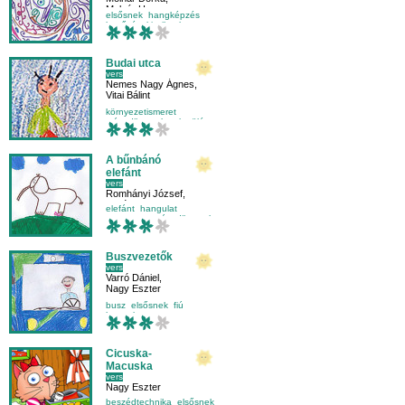
Molnár Hanna
elsősnek
hangképzés
kettőzés
kicsiknek
Budai utca
vers
Nemes Nagy Ágnes
,
Vitai Bálint
környezetismeret
másodikosnak
település
testvér
A bűnbánó
elefánt
vers
Romhányi József
,
Pintér Alma
elefánt
hangulat
mese-vers
másodikosnak
Buszvezetők
vers
Varró Dániel
,
Nagy Eszter
busz
elsősnek
fiú
hangulat
Cicuska-
Macuska
vers
Nagy Eszter
beszédtechnika
elsősnek