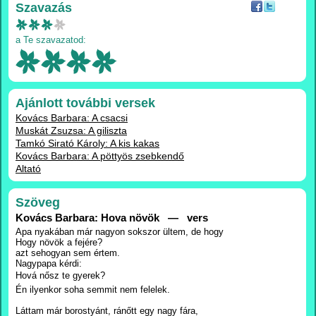
Szavazás
a Te szavazatod:
Ajánlott további versek
Kovács Barbara: A csacsi
Muskát Zsuzsa: A giliszta
Tamkó Sirató Károly: A kis kakas
Kovács Barbara: A pöttyös zsebkendő
Altató
Szöveg
Kovács Barbara: Hova növök — vers
Apa nyakában már nagyon sokszor ültem, de hogy
Hogy növök a fejére?
azt sehogyan sem értem.
Nagypapa kérdi:
Hová nősz te gyerek?
Én ilyenkor soha semmit nem felelek.
Láttam már borostyánt, ránőtt egy nagy fára,