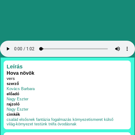
RÉSZLETEK
Leírás
Hova növök
vers
szerző
Kovács Barbara
előadó
Nagy Eszter
rajzoló
Nagy Eszter
cimkék
család
elsősnek
fantázia
fogalmazás
környezetismeret
külső
világ-környezet
testünk
tréfa
óvodásnak