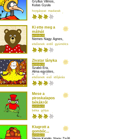
Gryllus Vilmos
,
Kutas Gyula
horgászat
madarak
másodikosnak
olvasás
Ki ette meg a
málnát
animáció
Nemes Nagy Ágnes
,
Erdei Gyöngyi
,
elsősnek
erdő
gyümölcs
Molnár Zsolt
medve
Zivatar lányka
animáció
Szabó Era
,
Alma együttes
,
Bartos Erika
elsősnek
eső
időjárás
környezetismeret
Mese a
piroskalapos
békákról
animáció
Magyar Kinga
béka
gólya
harmadikosnak
környezetismeret
Kiugrott a
gombóc...
animáció
Varga Katalin
,
Nagy Zsófi
,