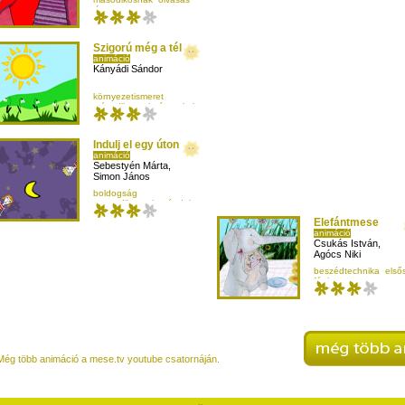
rím
Szigorú még a tél
animáció
Kányádi Sándor
környezetismeret
másodikosnak
évszakok
Indulj el egy úton
animáció
Sebestyén Márta
,
Simon János
boldogság
negyedikesnek
népdal
szerelem
Elefántmese
animáció
Csukás István
,
Agócs Niki
beszédtechnika
első
fánk
mese-vers
Még több animáció a mese.tv youtube csatornáján.