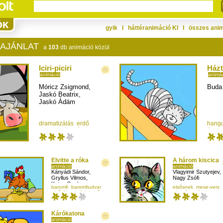
gyik
Ι
háttéranimáció KI
Ι
összes ani
 AJÁNLAT
a
103
db animáció közül
Iciri-piciri
Házt
animáció
animá
Móricz Zsigmond
,
Buda
Jaskó Beatrix
,
Jaskó Ádám
dramatizálás
erdő
hang
fogalmazás
ház
ének
Elvitte a róka
A három kiscica
animáció
animáció
Kányádi Sándor
,
Vlagyimir Szutyejev
,
Gryllus Vilmos
,
Nagy Zsófi
Kutas Gyula
baromfi
baromfiudvar
elsősnek
mese-vers
elsősöknek
felelgetős
olvasás
színek
Kárókatona
animáció