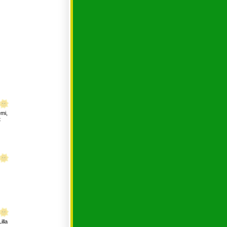
émi
,
t
illa