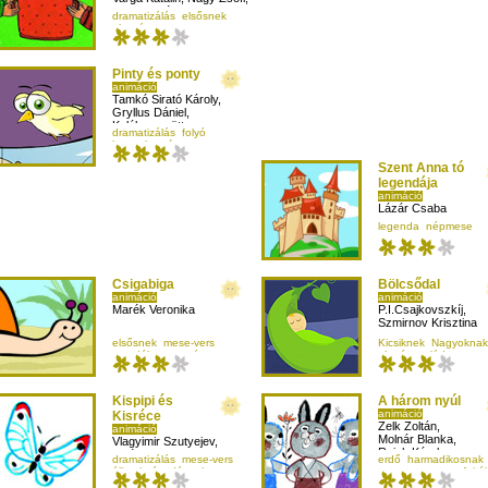
Papp Anikó Mira
dramatizálás
elsősnek
olvasás
Pinty és ponty
animáció
Tamkó Sirató Károly
,
Gryllus Dániel
,
Kaláka együttes
dramatizálás
folyó
hangulat
víz
Szent Anna tó
legendája
animáció
Lázár Csaba
legenda
népmese
Csigabiga
Bölcsődal
animáció
animáció
Marék Veronika
P.I.Csajkovszkíj
,
Szmirnov Krisztina
elsősnek
mese-vers
Kicsiknek
Nagyoknak
mondóka
mozgás
altató
család
Kispipi és
A három nyúl
animáció
Kisréce
Zelk Zoltán
,
animáció
Molnár Blanka
,
Vlagyimir Szutyejev
,
Reich Károly
Kaló Bence
dramatizálás
mese-vers
erdő
harmadikosnak
állatok
óvodásnak
mese-vers
mesefajtá