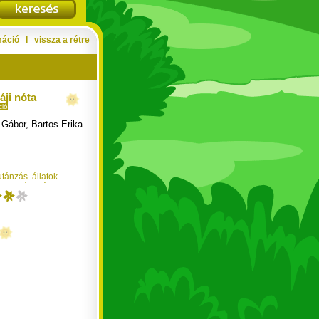
máció
Ι
vissza a rétre
áji nóta
ció
 Gábor
,
Bartos Erika
utánzás
állatok
-zene
óvodásnak