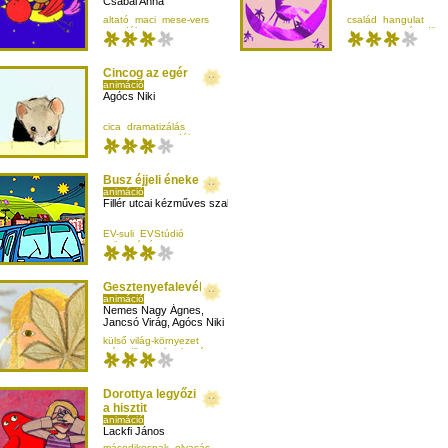
Csabai Anna
altató
maci
mese-vers
család
hangulat
mondóka
mese-vers
másodiko
Cincog az egér
animáció
Agócs Niki
cica
dramatizálás
mese-vers
mondóka
Busz éjjeli éneke
animáció
Fillér utcai kézműves szakkör 4.b osztályos tanulói
EV-suli
EVStúdió
szövegértés
vers
Gesztenyefalevél
animáció
Nemes Nagy Ágnes
,
Jancsó Virág
,
Agócs Niki
külső világ-környezet
másodikosnak
olvasás
rím
Dorottya legyőzi
a hisztit
animáció
Lackfi János
másodikosnak
olvasás