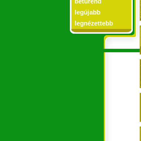
betűrend
legújabb
legnézettebb