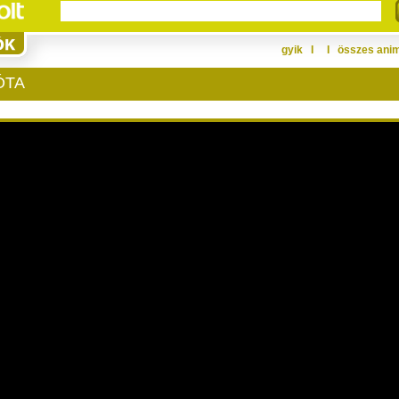
gyik
Ι
Ι
összes ani
ÓTA