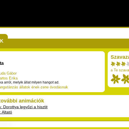
EK
Szavaz
ta
a Te szava
uda Gábor
artos Erika
 arról, melyik állat milyen hangot ad.
angutánzás
állatok
ének-zene
óvodásnak
 további animációk
: Dorottya legyőzi a hisztit
: Altató