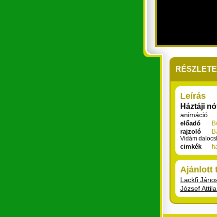
RÉSZLET
Leírás
Háztáji nó
animáció
előadó
B
rajzoló
B
Vidám dalocska
cimkék
h
Ajánlott
Lackfi János
József Attila