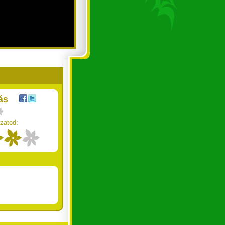
ás
zatod: