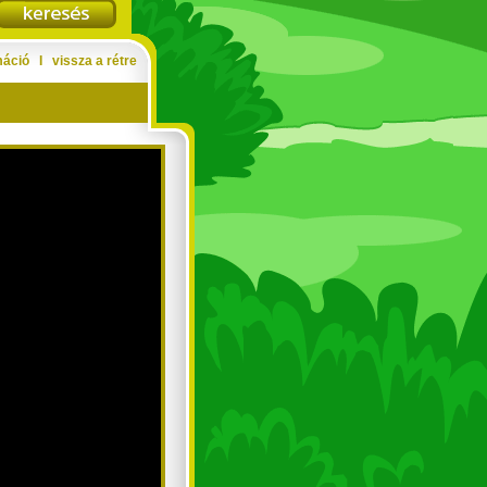
máció
Ι
vissza a rétre