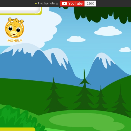
Háztáji nóta