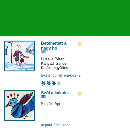
Betemetett a
nagy hó
dal
Huzella Péter
,
Kányádi Sándor
,
Kaláka együttes
feketerigó
tél
ének-zene
évszakok
Szól a kakukk
dal
Szalóki Ági
népdal
ének-zene