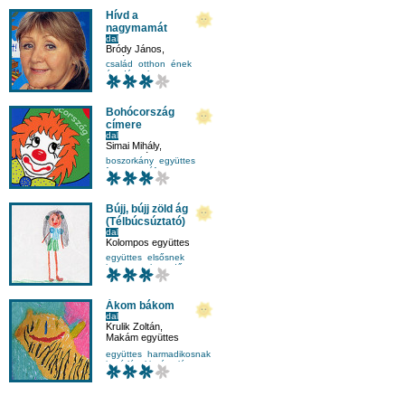
Hívd a
nagymamát
dal
Bródy János
,
Halász Judit
család
otthon
ének
óvodásnak
Bohócország
címere
dal
Simai Mihály
,
Palinta Társulat
boszorkány
együttes
farsang
tréfa
Bújj, bújj zöld ág
(Télbúcsúztató)
dal
Kolompos együttes
együttes
elsősnek
hangszer
hegedű
Ákom bákom
dal
Krulik Zoltán
,
Makám együttes
együttes
harmadikosnak
ismétlés
kiszámoló