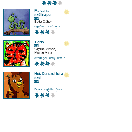
Ma van a
szülinapom
dal
Buda Gábor
,
Alma együttes
együttes
elsősnek
ismétlés
születésnap
Tigris
dal
Gryllus Vilmos
,
Molnár Anna
dzsungel
király
ritmus
állatok
Hej, Dunáról fúj a
szél
dal
Duna
foglalkozások
népdal
népköltés