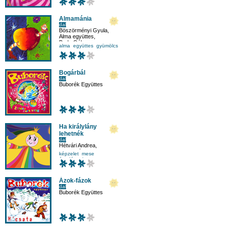
Almamánia
dal
Böszörményi Gyula
,
Alma együttes
,
Buda Gábor
alma
együttes
gyümölcs
mese
Bogárbál
dal
Buborék Együttes
Ha királylány
lehetnék
dal
Hétvári Andrea
,
Csillaghúr Együttes
,
képzelet
mese
Sás Károly
óvodásnak
Ázok-fázok
dal
Buborék Együttes