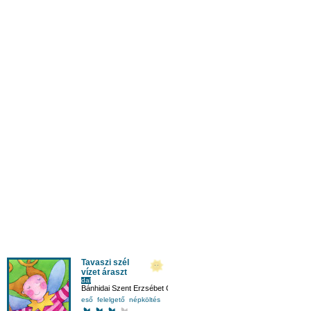
Tavaszi szél
vízet áraszt
dal
Bánhidai Szent Erzsébet Óvoda óvodásai
eső
felelgető
népköltés
tavasz