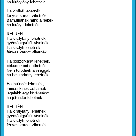
ha királylány lehetnék.
Ha királyfi lehetnék,
fényes kardot vihetnék.
Bámulnának mind a népek,
ha királyfi lehetnék.
REFRÉN:
Ha királylány lehetnék,
gyémántgyűrűt viselnék.
Ha királyfi lehetnék,
fényes kardot vihetnék.
Ha boszorkány lehetnék,
békacombot süthetnék.
Nem törődnék a világgal,
ha boszorkány lehetnék.
Ha jótündér lehetnék,
mindenkinek adhatnék
legalább egy kívánságot,
ha jótündér lehetnék.
REFRÉN:
Ha királylány lehetnék,
gyémántgyűrűt viselnék.
Ha királyfi lehetnék,
fényes kardot vihetnék.