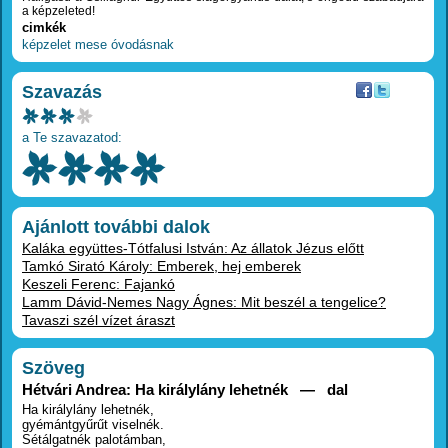
a képzeleted!
cimkék
képzelet
mese
óvodásnak
Szavazás
a Te szavazatod:
Ajánlott további dalok
Kaláka együttes-Tótfalusi István: Az állatok Jézus előtt
Tamkó Sirató Károly: Emberek, hej emberek
Keszeli Ferenc: Fajankó
Lamm Dávid-Nemes Nagy Ágnes: Mit beszél a tengelice?
Tavaszi szél vízet áraszt
Szöveg
Hétvári Andrea: Ha királylány lehetnék — dal
Ha királylány lehetnék,
gyémántgyűrűt viselnék.
Sétálgatnék palotámban,