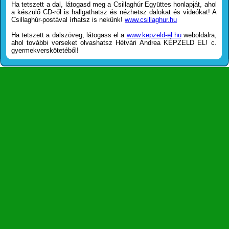
Ha tetszett a dal, látogasd meg a Csillaghúr Együttes honlapját, ahol
a készülő CD-ről is hallgathatsz és nézhetsz dalokat és videókat! A
Csillaghúr-postával írhatsz is nekünk!
www.csillaghur.hu
Ha tetszett a dalszöveg, látogass el a
www.kepzeld-el.hu
weboldalra,
ahol további verseket olvashatsz Hétvári Andrea KÉPZELD EL! c.
gyermekverskötetéből!