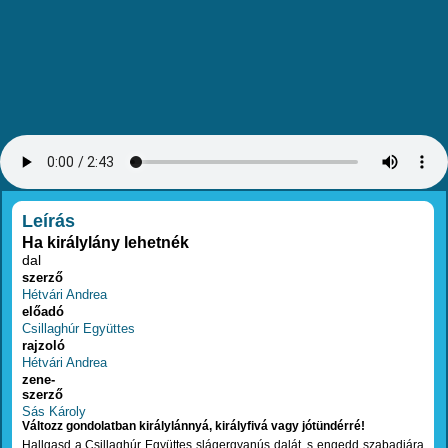
RÉSZLETEK
Leírás
Ha királylány lehetnék
dal
szerző
Hétvári Andrea
előadó
Csillaghúr Együttes
rajzoló
Hétvári Andrea
zene-
szerző
Sás Károly
Változz gondolatban királylánnyá, királyfivá vagy jótündérré!
Hallgasd a Csillaghúr Együttes slágergyanús dalát, s engedd szabadjára