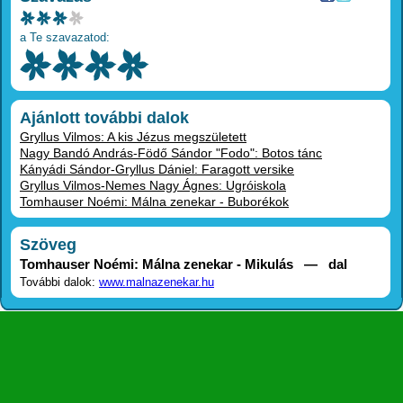
a Te szavazatod:
Ajánlott további dalok
Gryllus Vilmos: A kis Jézus megszületett
Nagy Bandó András-Födő Sándor "Fodo": Botos tánc
Kányádi Sándor-Gryllus Dániel: Faragott versike
Gryllus Vilmos-Nemes Nagy Ágnes: Ugróiskola
Tomhauser Noémi: Málna zenekar - Buborékok
Szöveg
Tomhauser Noémi: Málna zenekar - Mikulás — dal
További dalok:
www.malnazenekar.hu