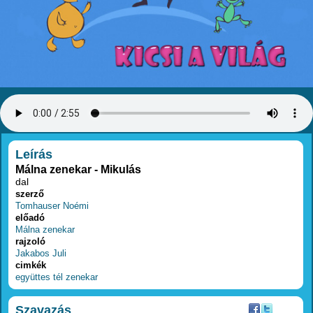
RÉSZLETEK
Leírás
Málna zenekar - Mikulás
dal
szerző
Tomhauser Noémi
előadó
Málna zenekar
rajzoló
Jakabos Juli
cimkék
együttes
tél
zenekar
Szavazás