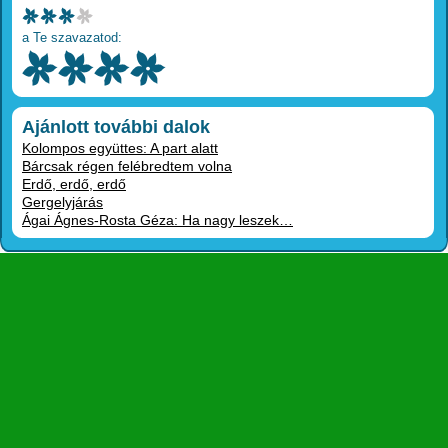
a Te szavazatod:
Ajánlott további dalok
Kolompos együttes: A part alatt
Bárcsak régen felébredtem volna
Erdő, erdő, erdő
Gergelyjárás
Ágai Ágnes-Rosta Géza: Ha nagy leszek…