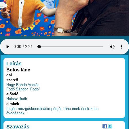
RÉSZLETEK
Leírás
Botos tánc
dal
szerző
Nagy Bandó András
Födő Sándor "Fodo"
előadó
Halász Judit
cimkék
forgás
mozgáskoordináció
pörgés
tánc
ének
ének-zene
óvodásnak
Szavazás