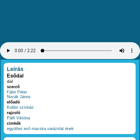
RÉSZLETEK
Leírás
Esődal
dal
szerző
Fábri Péter
Novák János
előadó
Kolibri színház
rajzoló
Pálfi Viktória
cimkék
együttes
eső
macska
varázslat
ének