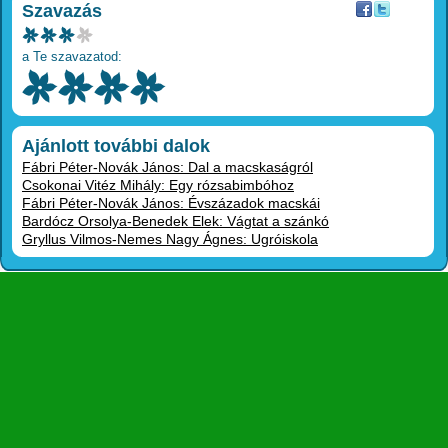
Szavazás
a Te szavazatod:
Ajánlott további dalok
Fábri Péter-Novák János: Dal a macskaságról
Csokonai Vitéz Mihály: Egy rózsabimbóhoz
Fábri Péter-Novák János: Évszázadok macskái
Bardócz Orsolya-Benedek Elek: Vágtat a szánkó
Gryllus Vilmos-Nemes Nagy Ágnes: Ugróiskola