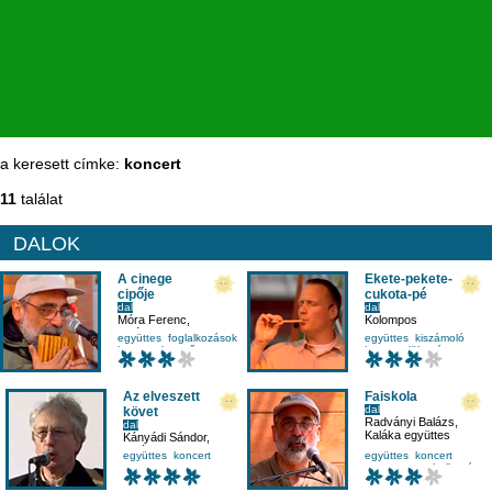
a keresett címke:
koncert
11
találat
DALOK
A cinege
Ekete-pekete-
cipője
cukota-pé
dal
dal
Móra Ferenc
,
Kolompos
Kaláka együttes
együttes
foglalkozások
együttes
kiszámoló
koncert
levegő
koncert
lüktetés
Az elveszett
Faiskola
dal
követ
Radványi Balázs
,
dal
Kaláka együttes
Kányádi Sándor
,
Kaláka együttes
együttes
koncert
együttes
koncert
mesetv
mesetv
zenehallgatás