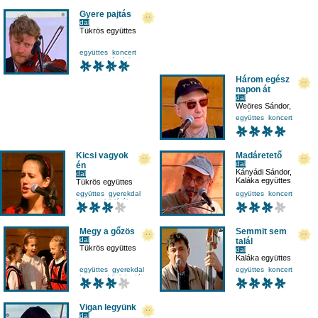
Gyere pajtás
dal
Tükrös együttes
együttes
koncert
mesetv
népdal
Három egész
napon át
dal
Weöres Sándor
,
Kaláka együttes
együttes
koncert
mesetv
Kicsi vagyok
Madáretető
dal
én
Kányádi Sándor
,
dal
Kaláka együttes
Tükrös együttes
együttes
gyerekdal
együttes
koncert
koncert
körjáték
mesetv
Megy a gőzös
Semmit sem
dal
talál
Tükrös együttes
dal
Kaláka együttes
együttes
gyerekdal
együttes
koncert
koncert
közlekedés
mesetv
ritmus
Vigan legyünk
dal