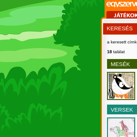
KERESÉS
a keresett cím
18
találat
MESÉK
VERSEK