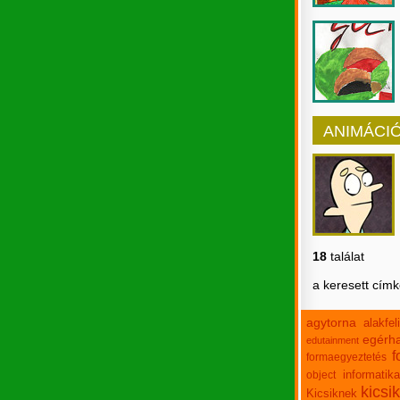
ANIMÁCI
18
találat
a keresett cím
agytorna
alakfe
egérha
edutainment
f
formaegyeztetés
informatika
object
kicsi
Kicsiknek