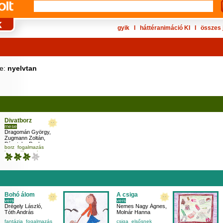
gyik
Ι
háttéranimáció KI
Ι
összes 
ke:
nyelvtan
Divatborz
mese
Dragomán György
,
Zugmann Zoltán
,
Pásztohy Panka
borz
fogalmazás
harmadikosnak
helyesírás
Bohó álom
A csiga
vers
vers
Drégely László
,
Nemes Nagy Ágnes
,
Tóth András
Molnár Hanna
fantázia
fogalmazás
csiga
elsősnek