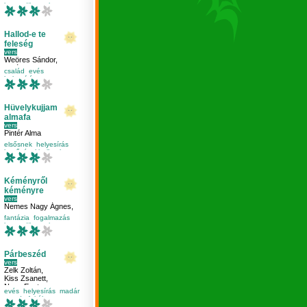
harmadikosnak
helyesírás
nyelvtan
Hallod-e te
feleség
vers
Weöres Sándor
,
Halász Dani
,
család
evés
Kuslits Kata
helyesírás
iskolásoknak
Hüvelykujjam
almafa
vers
Pintér Alma
elsősnek
helyesírás
kettőzés
kicsiknek
Kéményről
kéményre
vers
Nemes Nagy Ágnes
,
Maradi Panna
fantázia
fogalmazás
harmadikosnak
helyesírás
Párbeszéd
vers
Zelk Zoltán
,
Kiss Zsanett
,
Nagy Eszter
evés
helyesírás
madár
mondatfajták