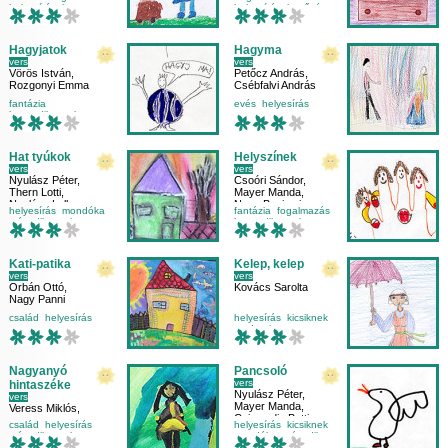
helyesírás
kutya
helyesírás
kettőzés
Hagyjatok
Hagyma
vers
vers
Vörös István
,
Petőcz András
,
Rozgonyi Emma
Csébfalvi András
fantázia
evés
helyesírás
harmadikosnak
mese-vers
helyesírás
mondatfajták
iskolásoknak
Hat tyúkok
Helyszínek
vers
vers
Nyulász Péter
,
Csoóri Sándor
,
Thern Lotti
,
Mayer Manda
,
Nyulász Lelle
Nagy Benjamin
helyesírás
mondóka
fantázia
fogalmazás
másodikosnak
harmadikosnak
nyelvtan
helyesírás
Kati-patika
Kelep, kelep
vers
vers
Orbán Ottó
,
Kovács Sarolta
Nagy Panni
család
helyesírás
helyesírás
kicsiknek
mese-vers
madarak
mese-vers
mondatfajták
Nagyanyó
Pancsoló
vers
hintaszéke
Nyulász Péter
,
vers
Mayer Manda
,
Veress Miklós
,
Csizmadia Bettina
Fodor Kriszti
,
család
helyesírás
helyesírás
kicsiknek
Burzuk Edit
másodikosnak
mondóka
másodikos
nagymama