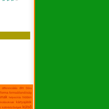
dm
differenciálás
Dóra
forma
formaállandóság
snak
hidden
helyesírás
kártyajáték
skolásoknak
külső
s
különbözőségek