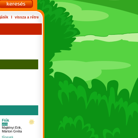
játék
Ι
vissza a rétre
Fiók
vers
Majtényi Erik
,
Márton Gréta
főnevek