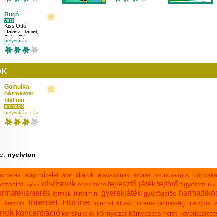
Rugó
vers
Kiss Ottó
,
Halász Dániel
,
Fejes Flóra
helyesírás
iskolásoknak
másodikosnak
nyelvtan
ÓK
Gomulka
házmester
tilalmai
animáció
Zalán Tibor
,
helyesírás
ház
Kaláka együttes
,
negyedikesnek
Végső Ágota
nyelvtan
ke:
nyelvtan
lismerés
alapművelet
állatok
alsósoknak
azonosságok
bújócska
állat
arcade
elsősnek
fejlesztő játék
fejtörő
sználat
figyelem
ének-zene
egész
film
ormafelismerés
gyerekjáték
harmadiko
fundimini
gyűjtögetős
formák
Internet Hotline
irányok
internetbiztonság
internet kirakó
Intercom
i
knek
koncentráció
környezet
környezetismeret
következteté
konstrukciós