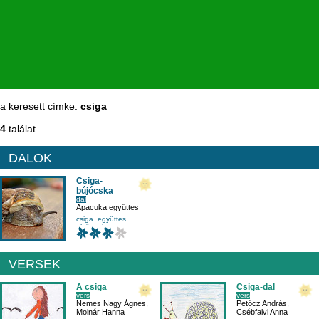
a keresett címke:
csiga
4
találat
DALOK
Csiga-
bújócska
dal
Apacuka együttes
csiga
együttes
elsősnek
tavasz
VERSEK
A csiga
Csiga-dal
vers
vers
Nemes Nagy Ágnes
,
Petőcz András
,
Molnár Hanna
Csébfalvi Anna