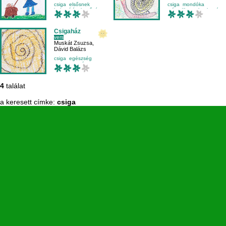
csiga
elsősnek
csiga
mondóka
helyesírás
kettőzés
másodikosnak
olvasás
Csigaház
vers
Muskát Zsuzsa
,
Dávid Balázs
csiga
egészség
mese-vers
rím
4
találat
a keresett címke:
csiga