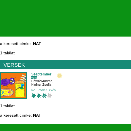
a keresett címke:
NAT
1
találat
VERSEK
Szeptember
vers
Hétvári Andrea
,
Hinfner Zsófia
NAT
család
evés
fantázia
1
találat
a keresett címke:
NAT