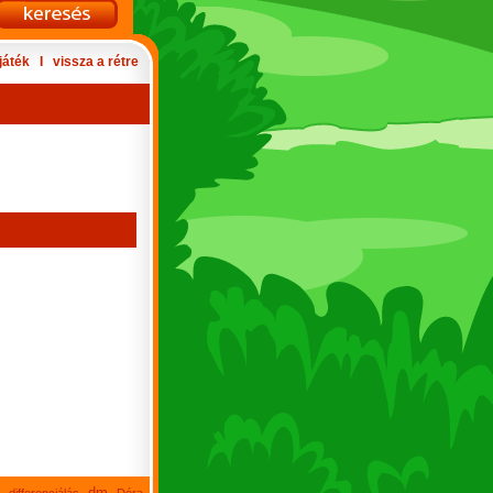
játék
Ι
vissza a rétre
dm