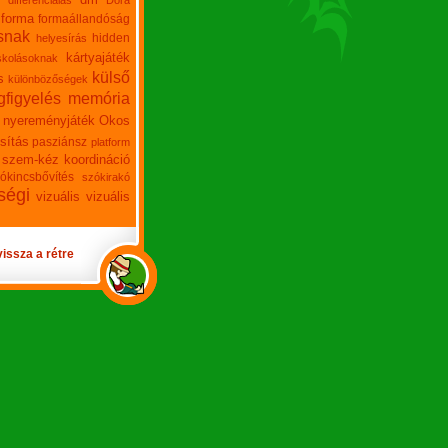
differenciálás
Dóra
forma
formaállandóság
snak
hidden
helyesírás
kártyajáték
skolásoknak
külső
s
különbözőségek
figyelés
memória
nyereményjáték
Okos
sítás
pasziánsz
platform
szem-kéz koordináció
ókincsbővítés
szókirakó
ségi
vizuális
vizuális
vissza a rétre