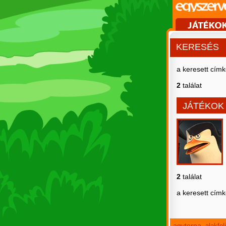
KERESÉS
a keresett cím
2
találat
JÁTÉKOK
2
találat
a keresett cím
agytorna
alakfe