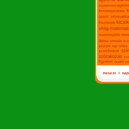
egérha
edutainment
f
formaegyeztetés
informatika
object
kicsi
Kicsiknek
világ-matemat
men
memóriajáték
doboz
olvasás
óvo
puzzle
rajz
reflex
szí
szemfixáció
szórakozás
szo
figyelem
vizuális m
mese.tv
Ι
nap