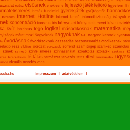
azonosságok
bújócska
állat
arcade
elsősnek
fejlesztő játék
fejtörő
sználat
figyelem
ének-zene
egész
film
ormafelismerés
gyerekjáték
harmadiko
fundimini
gyűjtögetős
formák
Internet Hotline
irányok
internetbiztonság
internet kirakó
Intercom
i
knek
koncentráció
környezet
környezetismeret
következteté
konstrukciós
logikai
matematika
ika
kvíz
lego
másodikosnak
meg
labirintus
nagyoknak
negyedikesnek
nyiségek
mozi
Nagyoknak
méret
nyelvtan
NAT
óvodásnak
óvodásoknak
összeadás
ötödikesnek
páro
összehasonlítás
da
rész
sorozat
sorrend
számítógép
számolás
reláció
számkép
síklátás
sorozatok
n
színek
színfelismerés
színhasználat
szóalkotás
szójáték
sz
színező
szókincs
ügyes
térlátás
tilitoli
természet
tervezés
tetris
rzás
térérzékelés
türelemjáték
vizuális nevelés
vonal
emória
ocska.hu
impresszum
Ι
adatvédelem
Ι
oldaltérkép