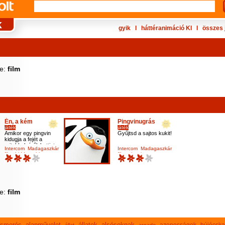
gyik
Ι
háttéranimáció KI
Ι
összes 
ke:
film
Én, a kém
Pingvinugrás
játék
játék
Amikor egy pingvin
Gyűjtsd a sajtos kukit!
kidugja a fejét a
rejtekhelyéről, kattints
Intercom
Madagaszkár
Intercom
Madagaszkár
rá!
film
hidden object
film
pingvin
ke:
film
lismerés
alapművelet
állatok
alsósoknak