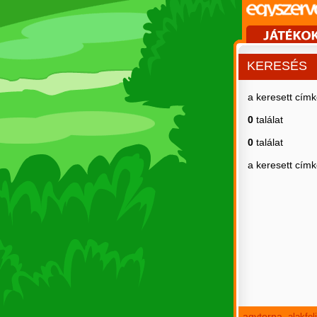
KERESÉS
a keresett cím
0
találat
0
találat
a keresett cím
agytorna
alakfe