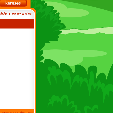
játék
Ι
vissza a rétre
dm