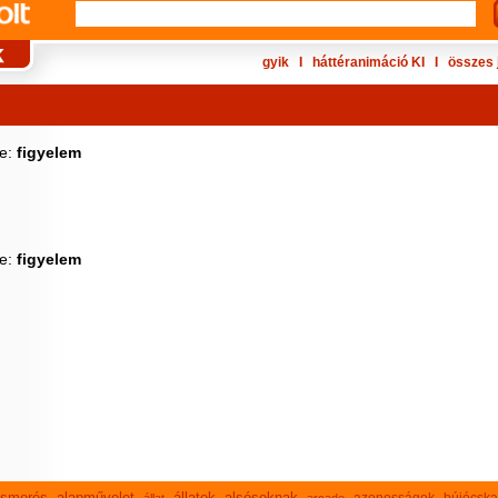
gyik
Ι
háttéranimáció KI
Ι
összes 
ke:
figyelem
ke:
figyelem
lismerés
alapművelet
állatok
alsósoknak