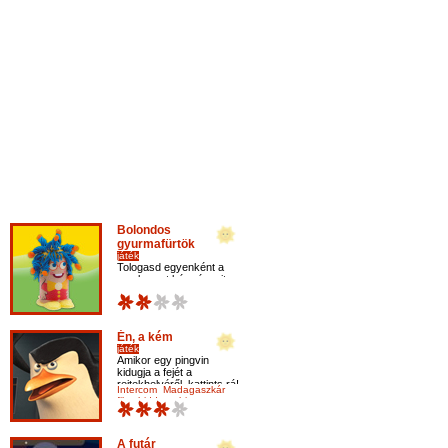
Bolondos
gyurmafürtök
játék
Tologasd egyenként a
megkevert kép részeit,
míg minden részlet a
helyére kerül.
Én, a kém
játék
Amikor egy pingvin
kidugja a fejét a
rejtekhelyéről, kattints rá!
Intercom
Madagaszkár
film
hidden object
A futár