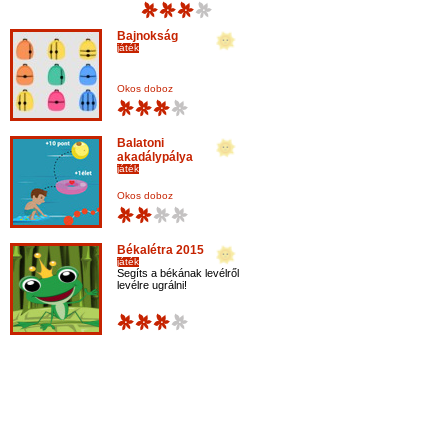
Bajnokság
játék
Okos doboz
Balatoni
akadálypálya
játék
Okos doboz
Békalétra 2015
játék
Segíts a békának levélről
levélre ugrálni!