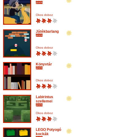
játék
Okos doboz
Játékbarlang
játék
Okos doboz
Könyvtár
játék
Okos doboz
Labirintus
szellemei
játék
Okos doboz
LEGO Potyogó
kockák