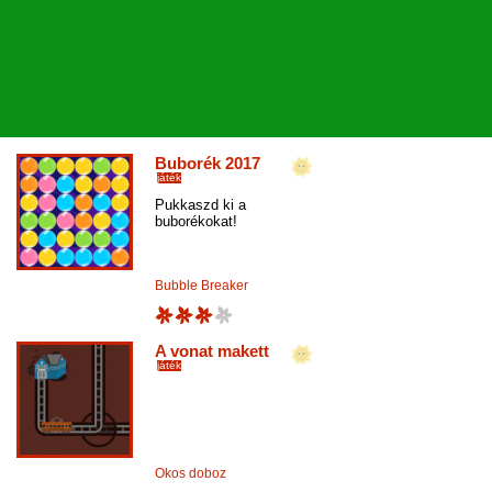
Buborék 2017
játék
Pukkaszd ki a
buborékokat!
Bubble Breaker
A vonat makett
játék
Okos doboz