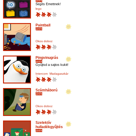
játék
Segíts Emettnek!
lego
Paintball
játék
Okos doboz
Pingvinugrás
játék
Gyűjtsd a sajtos kukit!
Intercom
Madagaszkár
film
pingvin
Számháború
játék
Okos doboz
Szelektív
hulladékgyűjtés
játék