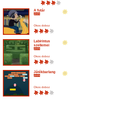
A futár
játék
Okos doboz
Labirintus
szellemei
játék
Okos doboz
Játékbarlang
játék
Okos doboz