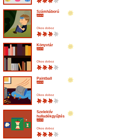
Számháború
játék
Okos doboz
Könyvtár
játék
Okos doboz
Paintball
játék
Okos doboz
Szelektív
hulladékgyűjtés
játék
Okos doboz