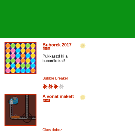
Buborék 2017
játék
Pukkaszd ki a
buborékokat!
Bubble Breaker
A vonat makett
játék
Okos doboz