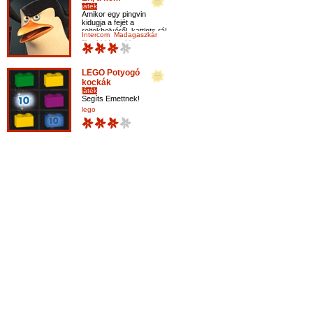
játék
Amikor egy pingvin
kidugja a fejét a
rejtekhelyéről, kattints rá!
Intercom
Madagaszkár
film
hidden object
LEGO Potyogó
kockák
játék
Segíts Emettnek!
lego