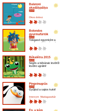
Balatoni
akadálypálya
játék
Okos doboz
Bolondos
gyurmafürtök
játék
Tologasd egyenként a
megkevert kép részeit,
míg minden részlet a
helyére kerül.
Békalétra 2015
játék
Segíts a békának levélről
levélre ugrálni!
Pingvinugrás
játék
Gyűjtsd a sajtos kukit!
Intercom
Madagaszkár
film
pingvin
Én, a kém