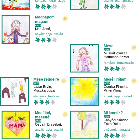
fantázia
fogalmazás
család
dramatizálás
Fejes Flóra
kitalált figura
manó
mese-vers
tréfa
Meghajtom
magam
vers
Kiss Jenő
,
Langer Levente
anyáknapja
család
elsősnek
hangos
Mese
vers
Muskát Zsuzsa
,
Hoffmann Eszter
fantázia
fogalmazás
harmadikosnak
mese-vers
Mese reggelre
Mesélj rólam
vers
vers
Lázár Ervin
,
Csorba Piroska
,
Muszka Lujza
Pintér Alma
elsősnek
fantázia
anyáknapja
család
fogalmazás
mese-vers
mese-vers
másodikosnak
Meséltél,
Mi lennék?
vers
meséltél
Kányádi Sándor
,
vers
Tótth Réka
Osváth Erzsébet
,
Lampert Lili
anyáknapja
család
elsősnek
fantázia
környezetismeret
fogalmazás
mese-vers
környezetismeret