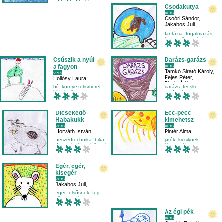
Csodakutya
vers
Csoóri Sándor
,
Jakabos Juli
fantázia
fogalmazás
harmadikosnak
kutya
Csúszik a nyúl
Darázs-garázs
vers
a fagyon
Tamkó Sirató Károly
,
vers
Fejes Péter
,
Hollósy Laura
,
Pintér Ádám
Pintér Alma
hó
környezetismeret
darázs
fecske
köszöntő
mese-vers
madarak
mese-vers
Dicsekedő
Ecc-pecc
Habakukk
kimehetsz
vers
vers
Horváth István
,
Pintér Alma
Wágner Luca
beszédtechnika
bika
játék
kicsiknek
dramatizálás
elsősnek
kiszámoló
mese-vers
Egér, egér,
kisegér
vers
Jakabos Juli
,
Schillinger Maya
egér
elsősnek
fog
környezetismeret
Az égi pék
vers