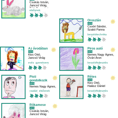
Csukás István
,
Jancsó Virág
,
Tóth Bernadett
elsősnek
külső világ-környezet
mese-vers
mozgásfejlesztés
Oroszlán
vers
Csoóri Sándor
,
Szabó Panna
beszédtechnika
elsősnek
külső világ-környezet
mese-vers
Az óvodában
Piros autó
vers
vers
Kiss Ottó
,
Nemes Nagy Ágnes
,
Jancsó Virág
Óvári Áron
evés
gyerekvers
beszédfejlesztés
mese-vers
óvoda
közlekedés
mese-vers
mondóka
Pisti
Rétes
vers
gondolkozik
Kiss Ottó
,
vers
Halász Dániel
Nemes Nagy Ágnes
,
Nagy Eszter
család
elsősnek
beszédfejlesztés
hangulat
mese-vers
beszédtechnika
elsősnek
evés
Rókamese
vers
Csukás István
,
Jancsó Virág