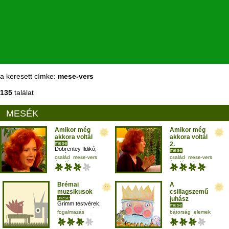
a keresett címke:
mese-vers
135
találat
MESÉK
Amikor még
Amikor még
akkora voltál
akkora voltál
mese
2.
Döbrentey Ildikó
,
mese
Takács Katalin
Döbrentey Ildikó
,
család
mese-vers
család
mese-vers
Takács Katalin
óvodásnak
óvodásnak
Brémai
A
muzsikusok
csillagszemű
mese
juhász
Grimm testvérek
,
mese
Zugmann Zoltán
,
Zugmann Zoltán
,
fogalmazás
bátorság
elemek
Nagy Diána
Szoboszlay Eszter
harmadikosnak
fogalmazás
időrend
mese-vers
harmadikosnak