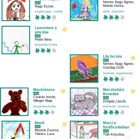
Nemes Nagy Ágnes
,
vers
Molnár Dorka
Nagy Eszter
,
Tótth Réka
anyáknapja
család
játék
képzelet
elsősnek
köszöntő
mese-vers
mozgásfejlesztés
Lementem a
pincébe
vers
Pintér Alma
beszédtechnika
elsősnek
kicsiknek
mese-vers
Lila fecske
vers
Nemes Nagy Ágnes
,
Gazdag Zsófi
fantázia
fogalmazás
harmadikosnak
madarak
Mackómese
Macskaházi
vers
Benedek
Csukás István
,
vers
Silinger Maja
Drégely László
,
Halmavánszky Melinda
beszédtechnika
elsősnek
fantázia
elsősnek
mese-vers
fogalmazás
mese-vers
mondóka
Manó
Marci a
vers
fürdőszobában
Muskát Zsuzsa
,
vers
Takács Luca
Tóth Krisztina
,
Fejes Péter
,