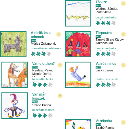
Tó vize
vers
Weöres Sándor
,
Pintér Alma
bezsédtechnika
elsősnek
környezetismeret
mese-vers
A török és a
Törpetánc
vers
tehenek
Tamkó Sirató Károly
,
vers
Jakabos Juli
Móricz Zsigmond
,
Langer Levente
dramatizálás
elsősnek
beszédtechnika
mese-vers
elsősnek
fantázia
mozgásfejlesztés
hangképzés
Van-e otthon?
Van és nincs
vers
vers
Nyulász Péter
,
Lackfi János
Molnár Dorka
,
Molnár Hanna
beszédtechnika
család
elsősnek
elsősnek
hangképzés
fantázia
kicsiknek
környezetismeret
Van már
kisszék
vers
Szabó Panna
beszédfejlesztés
hangképzés
kicsiknek
mese-vers
Verébnóta
vers
Szabó Panna