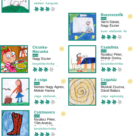
Pintér Alma
elefánt
hangulat
mese-vers
másodikosnak
Buszvezetők
vers
Varró Dániel
,
Nagy Eszter
busz
elsősnek
fiú
hangulat
Cicuska-
Csalafinta
vers
Macuska
Nyulász Péter
,
vers
Molnár Dorka
,
Nagy Eszter
Molnár Hanna
beszédtechnika
beszédtechnika
elsősnek
kitalált figura
kicsiknek
mese-vers
mese-vers
mondóka
A csiga
Csigaház
vers
vers
Nemes Nagy Ágnes
,
Muskát Zsuzsa
,
Molnár Hanna
Dávid Balázs
csiga
elsősnek
csiga
egészség
helyesírás
kettőzés
mese-vers
rím
Csizmavers
vers
Nyulász Péter
,
Tóth András
,
Szoboszlai Fanni
beszédtechnika
kicsiknek
mese-vers
mondóka