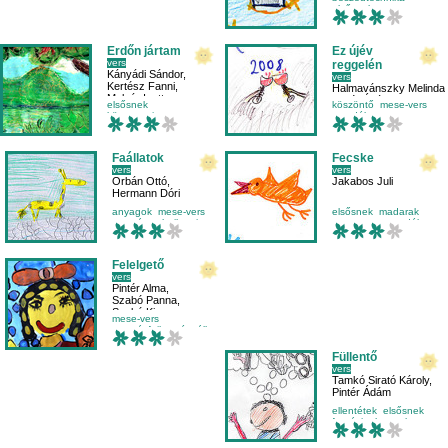
elsősnek
mese-vers
olvasás
Erdőn jártam
Ez újév
vers
reggelén
Kányádi Sándor
,
vers
Kertész Fanni
,
Halmavánszky Melinda
,
Molnár Ivett
Pintér Ádám
elsősnek
köszöntő
mese-vers
környezetismeret
mondóka
mese-vers
természet
másodikosnak
Faállatok
Fecske
vers
vers
Orbán Ottó
,
Jakabos Juli
Hermann Dóri
anyagok
mese-vers
elsősnek
madarak
mozgástechnika
ritmus
mese-vers
mondóka
Felelgető
vers
Pintér Alma
,
Szabó Panna
,
Szabó Kinga
mese-vers
mozgásfejlesztés
állat
óvodásnak
Füllentő
vers
Tamkó Sirató Károly
,
Pintér Ádám
ellentétek
elsősnek
fantázia
hangulat