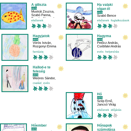
A giliszta
Ha valaki
vers
vígan él
Muskát Zsuzsa
,
vers
Szabó Panna
,
Szabó Bence
Bocska Alexandra
elsősnek
elsősnek
foglalkozások
környezetismeret
juhász
mese-vers
mese-vers
víz
Hagyjatok
Hagyma
vers
vers
Vörös István
,
Petőcz András
,
Rozgonyi Emma
Csébfalvi András
fantázia
evés
helyesírás
harmadikosnak
mese-vers
helyesírás
mondatfajták
iskolásoknak
Hallod-e te
feleség
vers
Weöres Sándor
,
Halász Dani
,
család
evés
Kuslits Kata
helyesírás
iskolásoknak
Hó
vers
Szép Ernő
,
Jancsó Virág
elsősnek
időjárás
környezetismeret
mese-vers
Hóember
Hónapok
vers
számolása