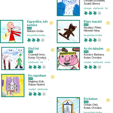
Osváth Erzsébet
,
Szabó Bence
cinege
elsősnek
hó
környezetismeret
Egyenlőre, két
Éhes mackó
vers
kettőre
Nyulász Péter
,
vers
Németh Nina
Márton Gréta
beszédtechnika
beszédtechnika
elsősnek
kiszámoló
elsősnek
evés
mese-vers
kicsiknek
Első hó
Az én bátyám
vers
vers
Csanádi Imre
,
Kovács Barbara
,
Kutas Orsolya
,
Kutas Orsolya
Kovács Sarolta Anna
elsősnek
hó
család
elsősnek
evés
környezetismeret
hangulat
mese-vers
Én rajzoltam
vers
Majtényi Erik
,
Rátosi Noémi
család
elsősnek
iskolásoknak
képzelet
Érckakas
vers
Orbán Ottó
,
Kutas Orsolya
beszédtechnika