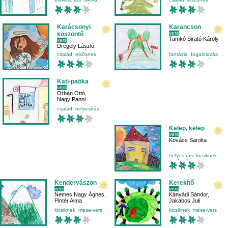
mese-vers
nyár
karácsony
környezetismeret
Karácsonyi
Karancson
vers
köszöntő
Tamkó Sirató Károly
vers
Drégely László
,
Jancsó Virág
,
család
elsősnek
fantázia
fogalmazás
Iszály Andrea
hangos
karácsony
mese-vers
mondóka
Kati-patika
vers
Orbán Ottó
,
Nagy Panni
család
helyesírás
mese-vers
mondatfajták
Kelep, kelep
vers
Kovács Sarolta
helyesírás
kicsiknek
madarak
mese-vers
Kendervászon
Kerekítő
vers
vers
Nemes Nagy Ágnes
,
Kányádi Sándor
,
Pintér Alma
Jakabos Juli
kicsiknek
mese-vers
kicsiknek
mese-vers
mondóka
mondóka
otthon
mozgásfejlesztés