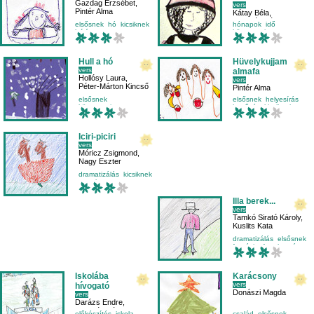
Gazdag Erzsébet
,
vers
Pintér Alma
Kátay Béla
,
Jancsó Virág
,
elsősnek
hó
kicsiknek
hónapok
idő
Roszkos Zsófia
leírás
környezetismeret
mese-vers
Hull a hó
Hüvelykujjam
vers
almafa
Hollósy Laura
,
vers
Péter-Márton Kincső
Pintér Alma
elsősnek
elsősnek
helyesírás
környezetismeret
kettőzés
kicsiknek
mese-vers
mondóka
Iciri-piciri
vers
Móricz Zsigmond
,
Nagy Eszter
dramatizálás
kicsiknek
macska
mese-vers
Illa berek...
vers
Tamkó Sirató Károly
,
Kuslits Kata
dramatizálás
elsősnek
fantázia
fogalmazás
Iskolába
Karácsony
vers
hívogató
Donászi Magda
vers
Darázs Endre
,
Jancsó Virág
előkészítés
iskola
család
elsősnek