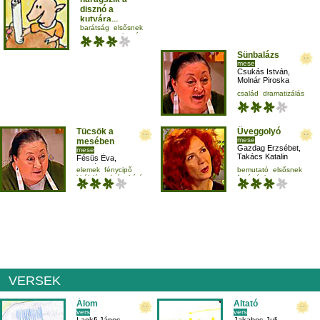
disznó a
kutyára...
mese
barátság
elsősnek
mese-vers
olvasás
Sünbalázs
mese
Csukás István
,
Molnár Piroska
család
dramatizálás
mese-vers
másodikosnak
Tücsök a
Üveggolyó
mese
mesében
Gazdag Erzsébet
,
mese
Takács Katalin
Fésüs Éva
,
Molnár Piroska
elemek
fénycipő
bemutató
elsősnek
királylány
leánykérés
favágó
hangos
VERSEK
Álom
Altató
vers
vers