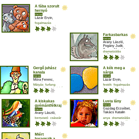
A fába szorult
hernyó
mese
Lázár Ervin
,
Rudolf Péter
,
fogalmazás
Kun Fruzsina
harmadikosnak
mese-vers
olvasás
Farkasbarkas
mese
Arany László
,
Pogány Judit
,
Terray Magdolna
dramatizálás
elsősöknek
hangutánzás
mese-vers
Gergő juhász
A kék meg a
kanala
sárga
mese
mese
Móra Ferenc
,
Lázár Ervin
,
Szabó Gyula
,
Rudolf Péter
,
Mátyás
furfang
festék
fogalmazás
Pintér Róbert
Kun Fruzsina
harmadikosnak
juhász
harmadikosnak
jellemrajz
A kiskakas
Lusta lány
mese
gyémántfélkrajcára
Gazdag Erzsébet
,
mese
Takács Katalin
Arany László
,
Pogány Judit
,
bemutató
császár
anya
dramatizálás
Szegedi Katalin
darázs
hangos
galamb
harmadikosnak
Miért
haragszik a