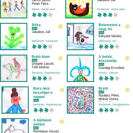
Lackfi János
,
Jakabos Juli
Pintér Flóra
labda
mese-vers
kicsiknek
mese-vers
mozgásfejlesztés
álom
mondóka
népköltés
Béka
Betemetett a
vers
nagy hó
Jakabos Juli
vers
Kányádi Sándor
,
Szabó Panna
elsősnek
hangulat
elsősnek
hó
kicsiknek
mese-vers
mese-vers
olvasás
Bohó álom
A bohóc
vers
köszöntője
Drégely László
,
vers
Tóth András
Gazdag Erzsébet
,
Szabó Bence
fantázia
fogalmazás
bohóc
cirkusz
helyesírás
kutya
elsősnek
farsang
Bors néni
Bretti
vers
beszélget a
Nyulász Péter
,
nappal
Molnár Dorka
,
vers
Molnár Hanna
Nemes Nagy Ágnes
,
fantázia
fogalmazás
elsősnek
hangképzés
Jakabos Juli
iskolásoknak
kettőzés
kicsiknek
mese-vers
A bűnbánó
elefánt
vers
Romhányi József
,