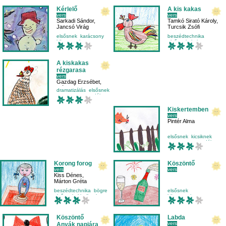
Kérlelő
A kis kakas
vers
vers
Sarkadi Sándor
,
Tamkó Sirató Károly
,
Jancsó Virág
Turcsik Zsófi
elsősnek
karácsony
beszédtechnika
környezetismeret
elsősnek
kakas
mese-vers
mese-vers
A kiskakas
rézgarasa
vers
Gazdag Erzsébet
,
Iván Dóri
dramatizálás
elsősnek
mese-vers
mondóka
Kiskertemben
vers
Pintér Alma
elsősnek
kicsiknek
mese-vers
mondóka
Korong forog
Köszöntő
vers
vers
Kiss Dénes
,
Márton Gréta
beszédtechnika
bögre
elsősnek
elsősnek
kicsiknek
környezetismeret
köszöntő
mese-vers
Köszöntő
Labda
vers
Anyák napjára