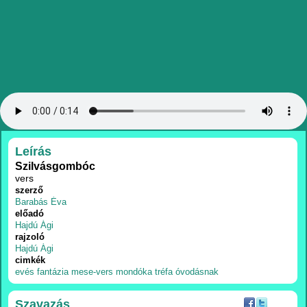
RÉSZLETEK
Leírás
Szilvásgombóc
vers
szerző
Barabás Éva
előadó
Hajdú Ági
rajzoló
Hajdú Ági
cimkék
evés
fantázia
mese-vers
mondóka
tréfa
óvodásnak
Szavazás