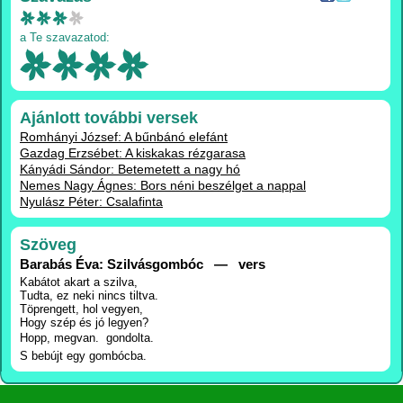
a Te szavazatod:
Ajánlott további versek
Romhányi József: A bűnbánó elefánt
Gazdag Erzsébet: A kiskakas rézgarasa
Kányádi Sándor: Betemetett a nagy hó
Nemes Nagy Ágnes: Bors néni beszélget a nappal
Nyulász Péter: Csalafinta
Szöveg
Barabás Éva: Szilvásgombóc — vers
Kabátot akart a szilva,
Tudta, ez neki nincs tiltva.
Töprengett, hol vegyen,
Hogy szép és jó legyen?
Hopp, megvan.  gondolta.
S bebújt egy gombócba.