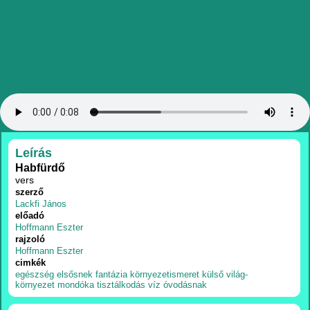
RÉSZLETEK
Leírás
Habfürdő
vers
szerző
Lackfi János
előadó
Hoffmann Eszter
rajzoló
Hoffmann Eszter
cimkék
egészség
elsősnek
fantázia
környezetismeret
külső világ-
környezet
mondóka
tisztálkodás
víz
óvodásnak