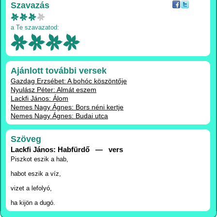
Szavazás
a Te szavazatod:
Ajánlott további versek
Gazdag Erzsébet: A bohóc köszöntője
Nyulász Péter: Almát eszem
Lackfi János: Álom
Nemes Nagy Ágnes: Bors néni kertje
Nemes Nagy Ágnes: Budai utca
Szöveg
Lackfi János: Habfürdő — vers
Piszkot eszik a hab,
habot eszik a víz,
vizet a lefolyó,
ha kijön a dugó.