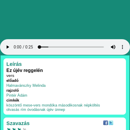
RÉSZLETEK
Leírás
Ez újév reggelén
vers
előadó
Halmavánszky Melinda
rajzoló
Pintér Ádám
cimkék
köszöntő
mese-vers
mondóka
másodikosnak
népköltés
olvasás
rím
óvodásnak
újév
ünnep
Szavazás