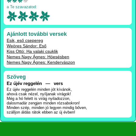
a Te szavazatod:
Ajánlott további versek
Esik, eső csepereg
Weöres Sándor: Eső
Kiss Ottó: Ha valaki csuklik
Nemes Nagy Ágnes: Hóesésben
Nemes Nagy Ágnes: Kendervászon
Szöveg
Ez újév reggelén — vers
Ez újév reggelén minden jót kívánok,
ahová csak nézel, nyíljanak virágok!
Még a hó felett is virág nyiladozzon,
dalosmadár zengjen minden rózsabokron!
Minden szép, minden jó legyen mindig bőven,
szálljon áldás rátok ebben az új évben!