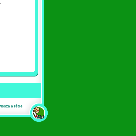
.
vissza a rétre