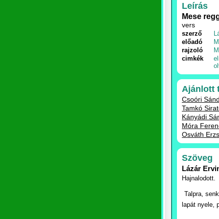
Leírás
Mese regg
vers
szerző
L
előadó
M
rajzoló
M
cimkék
e
o
Ajánlott
Csoóri Sán
Tamkó Sirat
Kányádi Sá
Móra Ferenc
Osváth Erzs
Szöveg
Lázár Erv
Hajnalodott.
 Talpra, sen
lapát nyele, 