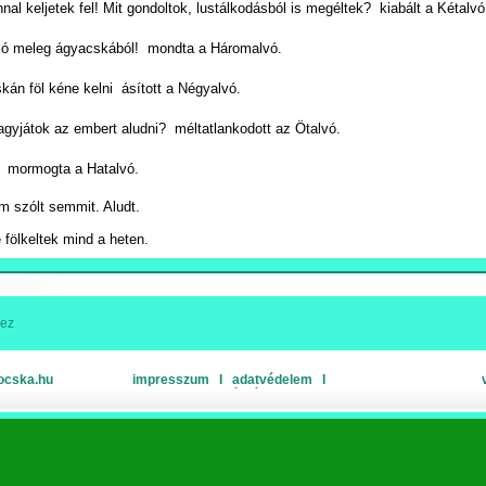
nnal keljetek fel! Mit gondoltok, lustálkodásból is megéltek?  kiabált a Kétalvó
a jó meleg ágyacskából!  mondta a Háromalvó.
skán föl kéne kelni  ásított a Négyalvó.
agyjátok az embert aludni?  méltatlankodott az Ötalvó.
  mormogta a Hatalvó.
m szólt semmit. Aludt.
 fölkeltek mind a heten.
hez
ocska.hu
impresszum
Ι
adatvédelem
Ι
oldaltérkép