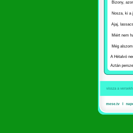
 Bizony, azo
 Nosza, ki 
 Ajaj, lassac
 Miért nem h
 Még alszom
A Hétalvó ne
Aztán persze
vissza a versek
mese.tv
Ι
nap