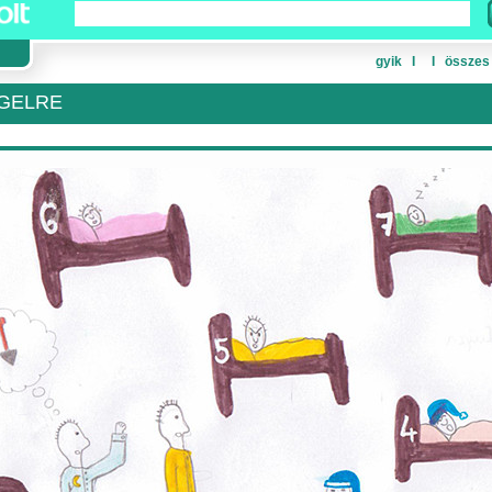
gyik
Ι
Ι
összes
GELRE