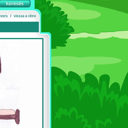
 vers
Ι
vissza a rétre