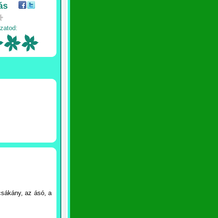
ás
zatod:
 csákány, az ásó, a