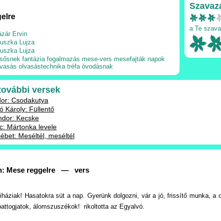
Szavaz
elre
a Te szava
ázár Ervin
uszka Lujza
uszka Lujza
lsősnek
fantázia
fogalmazás
mese-vers
mesefajták
napok
lvasás
olvasástechnika
tréfa
óvodásnak
 további versek
dor: Csodakutya
ó Károly: Füllentő
ndor: Kecske
: Mártonka levele
ébet: Meséltél, meséltél
in: Mese reggelre — vers
kiháziak! Hasatokra süt a nap. Gyerünk dolgozni, vár a jó, frissítő munka, a
pattogjatok, álomszuszékok!  rikoltotta az Egyalvó.