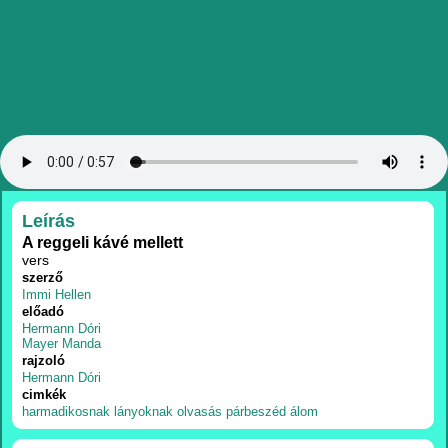
RÉSZLETEK
Leírás
A reggeli kávé mellett
vers
szerző
Immi Hellen
előadó
Hermann Dóri
Mayer Manda
rajzoló
Hermann Dóri
cimkék
harmadikosnak
lányoknak
olvasás
párbeszéd
álom