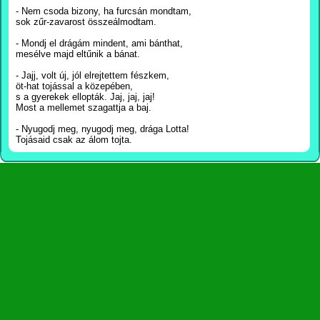
- Nem csoda bizony, ha furcsán mondtam,
sok zűr-zavarost összeálmodtam.
- Mondj el drágám mindent, ami bánthat,
mesélve majd eltűnik a bánat.
- Jajj, volt új, jól elrejtettem fészkem,
öt-hat tojással a közepében,
s a gyerekek ellopták. Jaj, jaj, jaj!
Most a mellemet szagattja a baj.
- Nyugodj meg, nyugodj meg, drága Lotta!
Tojásaid csak az álom tojta.