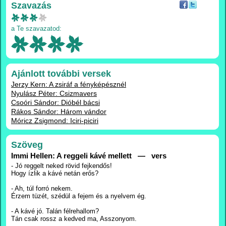
Szavazás
a Te szavazatod:
Ajánlott további versek
Jerzy Kern: A zsiráf a fényképésznél
Nyulász Péter: Csizmavers
Csoóri Sándor: Dióbél bácsi
Rákos Sándor: Három vándor
Móricz Zsigmond: Iciri-piciri
Szöveg
Immi Hellen: A reggeli kávé mellett — vers
- Jó reggelt neked rövid fejkendős!
Hogy ízlik a kávé netán erős?
- Ah, túl forró nekem.
Érzem tüzét, szédül a fejem és a nyelvem ég.
- A kávé jó. Talán félrehallom?
Tán csak rossz a kedved ma, Asszonyom.