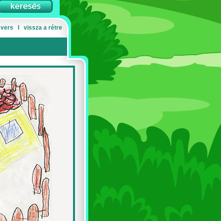
 vers
Ι
vissza a rétre