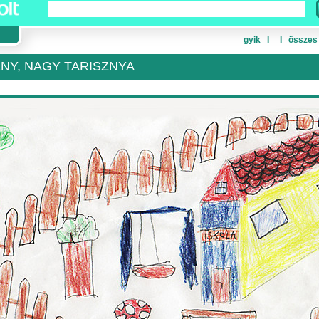
gyik
Ι
Ι
összes
ÉNY, NAGY TARISZNYA