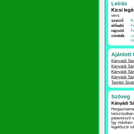
Leírás
Kicsi legé
vers
szerző
K
előadó
F
rajzoló
F
cimkék
c
m
Ajánlott
Kányádi Sán
Kányádi Sán
Kányádi Sán
Kányádi Sán
Tamkó Sirató
Szöveg
Kányádi Sá
Horgasinama
tarisznyában
palavessző s 
Így indultam 
legelőször is