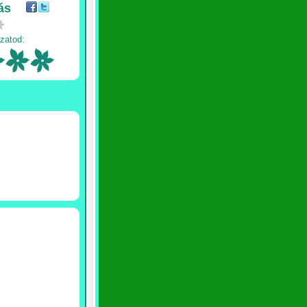
ás
zatod: