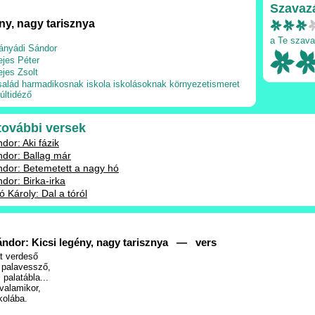
Szavaz
ny, nagy tarisznya
a Te szava
ányádi Sándor
ejes Péter
ejes Zsolt
salád
harmadikosnak
iskola
iskolásoknak
környezetismeret
últidéző
 további versek
dor: Aki fázik
dor: Ballag már
dor: Betemetett a nagy hó
dor: Birka-irka
 Károly: Dal a tóról
ndor: Kicsi legény, nagy tarisznya — vers
t verdeső
 palavessző,
palatábla...
valamikor,
kolába.