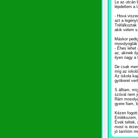
Le az utcán 
lépdeltem a 
- Hova visze
azt a legényt
Tréfálkoztak 
akik velem s
Máskor pedig
mosolyogták 
- Éhes lehet 
az, akinek i
ilyen nagy a 
De csak men
míg az iskol
Az iskola ka
gyökeret vert
S álltam, mí
szóval nem jö
Rám mosolygo
gyere fiam, bá
Kézen fogott
Emlékszem, 
Évek teltek,
most is érze
jó tanítóm m