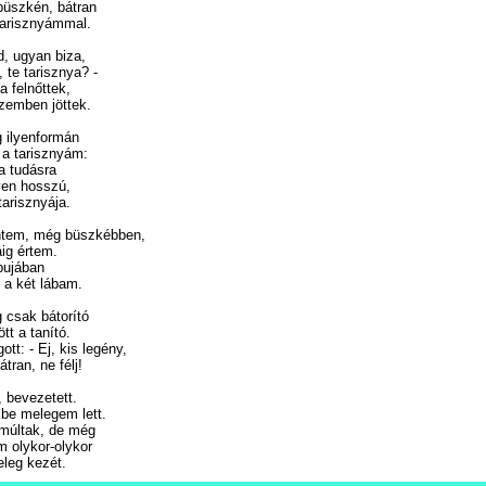
büszkén, bátran
tarisznyámmal.
d, ugyan biza,
, te tarisznya? -
a felnőttek,
zemben jöttek.
 ilyenformán
a tarisznyám:
a tudásra
lyen hosszú,
tarisznyája.
tem, még büszkébben,
áig értem.
pujában
 a két lábam.
g csak bátorító
tt a tanító.
tt: - Ej, kis legény,
tran, ne félj!
, bevezetett.
be melegem lett.
 múltak, de még
m olykor-olykor
eleg kezét.