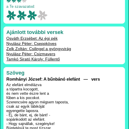
a Te szavazatod:
Ajánlott további versek
Osváth Erzsébet: Az égi pék
Nyulász Péter: Cseppköves
Zelk Zoltán: Csilingel a gyöngyvirág
Nyulász Péter: Csizmavers
Tamkó Sirató Károly: Füllentő
Szöveg
Romhányi József: A bűnbánó elefánt — vers
Az elefánt elmélázva
a tópartra kocogott,
és nem vette észre lent a
fűben a kis pocokot.
Szerencsére agyon mégsem taposta,
csak az egyik lábikóját
egyengette laposra.
- Ej, de bánt, ej, de bánt! -
sopánkodott az elefánt.
- Hogy sajnállak, szegényke!
Büntetésül te most tízszer