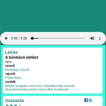
RÉSZLETEK
Leírás
A bűnbánó elefánt
vers
szerző
Romhányi József
rajzoló
Pintér Alma
cimkék
elefánt
hangulat
mese-vers
másodikosnak
olvasás
olvasástechnika
verses mese
állat
óvodásnak
Szavazás