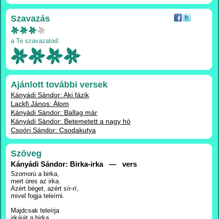
Szavazás
a Te szavazatod:
Ajánlott további versek
Kányádi Sándor: Aki fázik
Lackfi János: Álom
Kányádi Sándor: Ballag már
Kányádi Sándor: Betemetett a nagy hó
Csoóri Sándor: Csodakutya
Szöveg
Kányádi Sándor: Birka-irka — vers
Szomorú a birka,
mert üres az irka.
Azért béget, azért sír-rí,
mivel fogja teleírni.
Majdcsak teleírja
irkáját a birka,