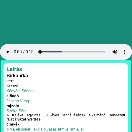
RÉSZLETEK
Leírás
Birka-irka
vers
szerző
Kányádi Sándor
előadó
Jancsó Virág
rajzoló
Szőke Sára
A Kaláka együttes 30 éves fennállásának alkalmából rendezett
rajzpályázat nyertese.
cimkék
birka
elsősnek
iskola
olvasás
ritmus
rím
állat