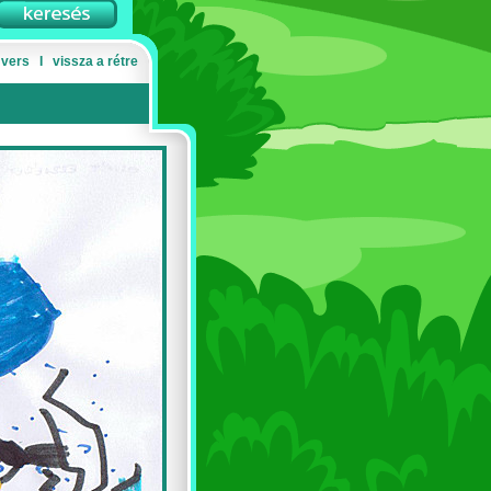
 vers
Ι
vissza a rétre