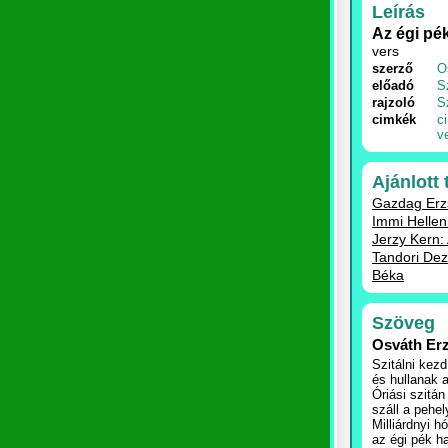
Leírás
Az égi pé
vers
szerző
O
előadó
S
rajzoló
S
cimkék
c
v
Ajánlott
Gazdag Erzs
Immi Hellen:
Jerzy Kern: 
Tandori Dez
Béka
Szöveg
Osváth Er
Szitálni kezd
és hullanak 
Óriási szitán 
száll a pehely
Milliárdnyi h
az égi pék ha