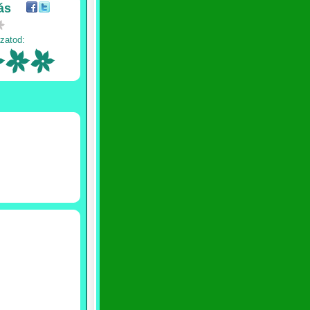
ás
zatod: