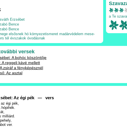
Szavaz
k
a Te szava
sváth Erzsébet
zabó Bence
zabó Bence
inege
elsősnek
hó
környezetismeret
madárvédelem
mese-
ers
tél
évszakok
óvodásnak
 további versek
ébet: A bohóc köszöntője
 A reggeli kávé mellett
A zsiráf a fényképésznél
ső: Az asztal
zsébet: Az égi pék — vers
 az égi pék,
a hópihék.
át,
 milliárd.
ópehely,
bot ver.