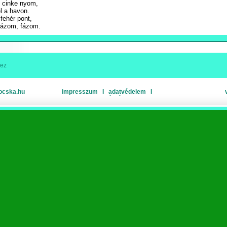
 cinke nyom,
l a havon.
fehér pont,
 fázom, fázom.
hez
ocska.hu
impresszum
Ι
adatvédelem
Ι
oldaltérkép