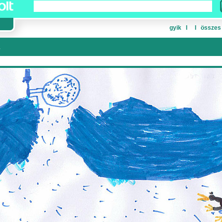
gyik
Ι
Ι
összes
K