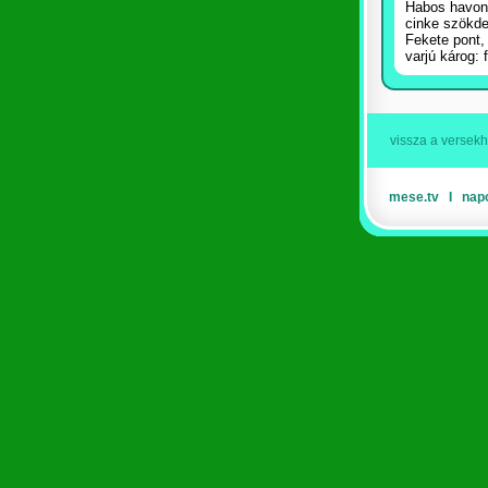
Habos havon
cinke szökde
Fekete pont, 
varjú károg:
vissza a versek
mese.tv
Ι
nap