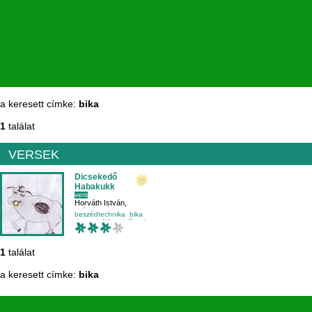
a keresett címke:
bika
1
találat
VERSEK
Dicsekedő
Habakukk
vers
Horváth István
,
Wágner Luca
beszédtechnika
bika
dramatizálás
elsősnek
1
találat
a keresett címke:
bika