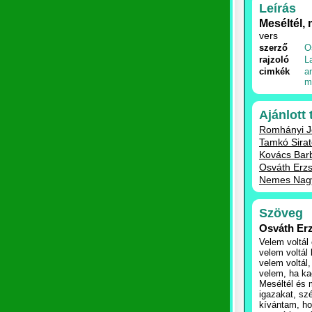
Leírás
Meséltél, 
vers
szerző
O
rajzoló
L
cimkék
a
m
Ajánlott
Romhányi Jó
Tamkó Sirat
Kovács Barb
Osváth Erzs
Nemes Nagy 
Szöveg
Osváth Erz
Velem voltá
velem voltál 
velem voltál,
velem, ha k
Meséltél és 
igazakat, sz
kívántam, h