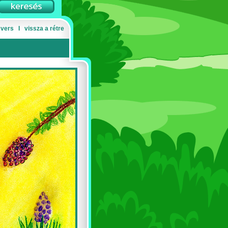
 vers
Ι
vissza a rétre