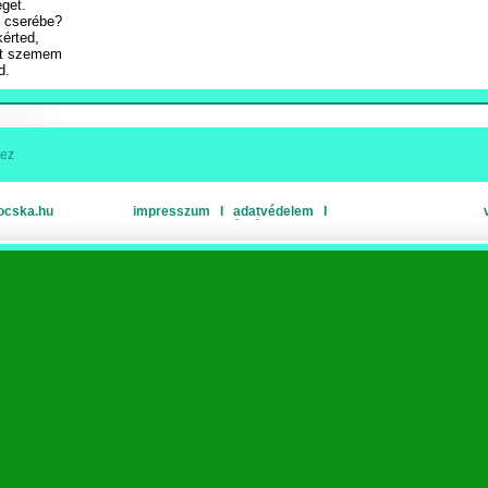
éget.
 cserébe?
kérted,
ét szemem
d.
hez
ocska.hu
impresszum
Ι
adatvédelem
Ι
oldaltérkép