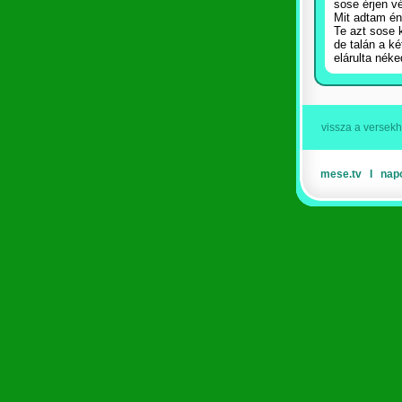
sose érjen v
Mit adtam én
Te azt sose 
de talán a k
elárulta néke
vissza a versek
mese.tv
Ι
nap