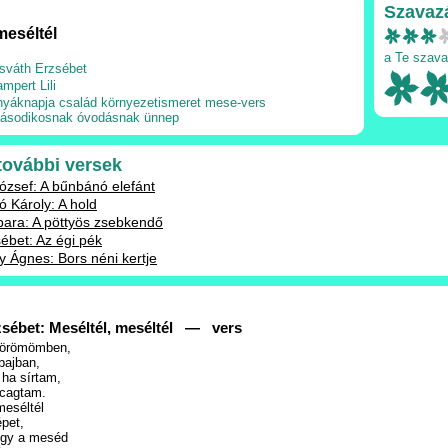
Szavaz
meséltél
a Te szava
sváth Erzsébet
ampert Lili
nyáknapja
család
környezetismeret
mese-vers
ásodikosnak
óvodásnak
ünnep
 további versek
zsef: A bűnbánó elefánt
ó Károly: A hold
ara: A pöttyös zsebkendő
ébet: Az égi pék
Ágnes: Bors néni kertje
sébet: Meséltél, meséltél — vers
l örömömben,
bajban,
 ha sírtam,
acagtam.
meséltél
épet,
ogy a meséd