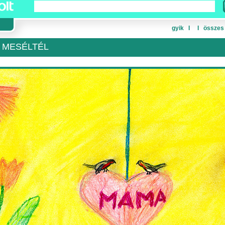
gyik
Ι
Ι
összes
 MESÉLTÉL