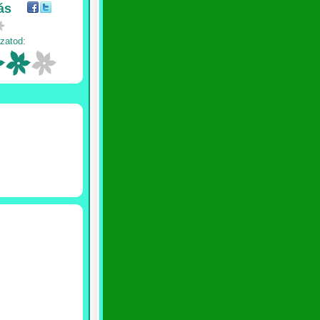
ás
zatod: