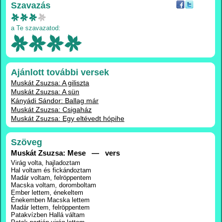
Szavazás
a Te szavazatod:
Ajánlott további versek
Muskát Zsuzsa: A giliszta
Muskát Zsuzsa: A sün
Kányádi Sándor: Ballag már
Muskát Zsuzsa: Csigaház
Muskát Zsuzsa: Egy eltévedt hópihe
Szöveg
Muskát Zsuzsa: Mese — vers
Virág volta, hajladoztam
Hal voltam és fickándoztam
Madár voltam, felröppentem
Macska voltam, doromboltam
Ember lettem, énekeltem
Énekemben Macska lettem
Madár lettem, felröppentem
Patakvízben Hallá váltam