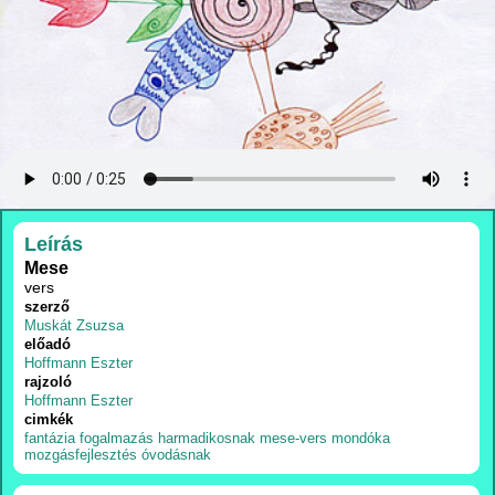
RÉSZLETEK
Leírás
Mese
vers
szerző
Muskát Zsuzsa
előadó
Hoffmann Eszter
rajzoló
Hoffmann Eszter
cimkék
fantázia
fogalmazás
harmadikosnak
mese-vers
mondóka
mozgásfejlesztés
óvodásnak