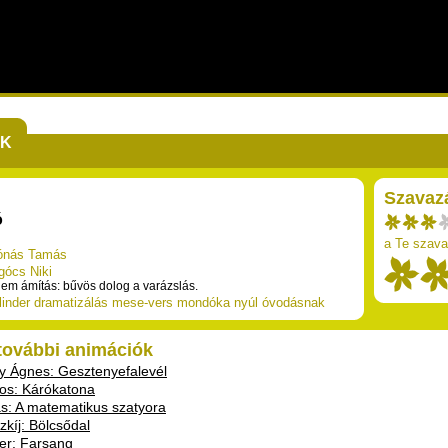
EK
Szavaz
ó
a Te szava
ónás Tamás
gócs Niki
em ámítás: bűvös dolog a varázslás.
linder
dramatizálás
mese-vers
mondóka
nyúl
óvodásnak
 további animációk
 Ágnes: Gesztenyefalevél
mos: Kárókatona
s: A matematikus szatyora
zkíj: Bölcsődal
er: Farsang