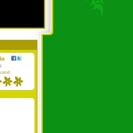
ás
zatod: