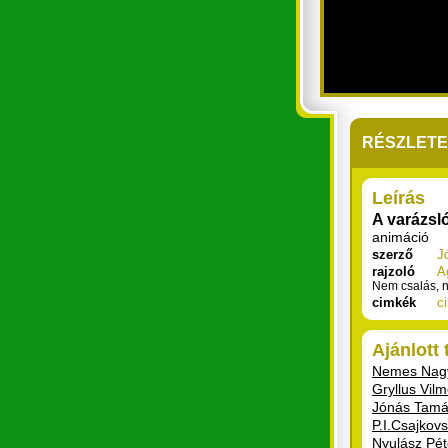
RÉSZLET
Leírás
A varázsl
animáció
szerző
J
rajzoló
A
Nem csalás, n
cimkék
ci
Ajánlott
Nemes Nagy
Gryllus Vil
Jónás Tamá
P.I.Csajkovs
Nyulász Pét