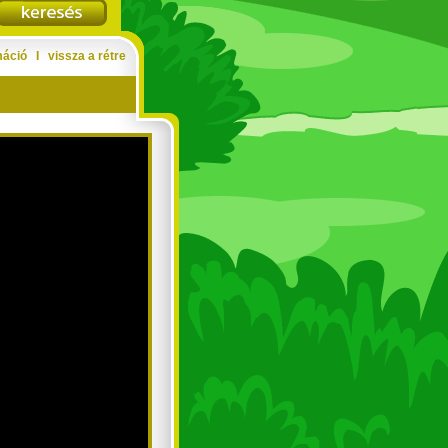
máció
Ι
vissza a rétre