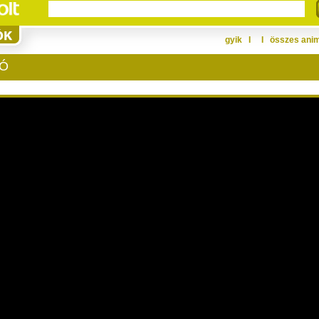
gyik
Ι
Ι
összes ani
LÓ