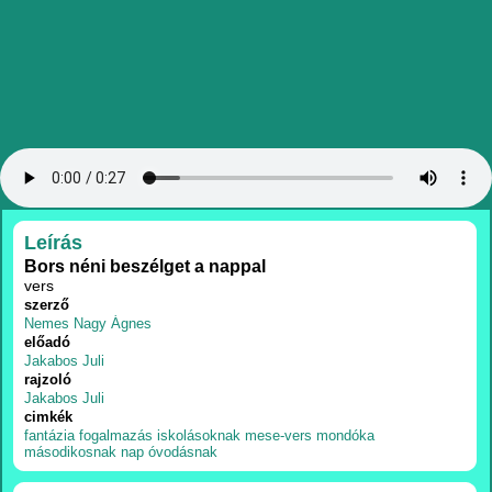
RÉSZLETEK
Leírás
Bors néni beszélget a nappal
vers
szerző
Nemes Nagy Ágnes
előadó
Jakabos Juli
rajzoló
Jakabos Juli
cimkék
fantázia
fogalmazás
iskolásoknak
mese-vers
mondóka
másodikosnak
nap
óvodásnak