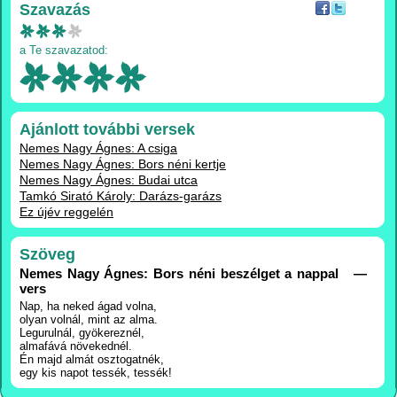
Szavazás
a Te szavazatod:
Ajánlott további versek
Nemes Nagy Ágnes: A csiga
Nemes Nagy Ágnes: Bors néni kertje
Nemes Nagy Ágnes: Budai utca
Tamkó Sirató Károly: Darázs-garázs
Ez újév reggelén
Szöveg
Nemes Nagy Ágnes: Bors néni beszélget a nappal —
vers
Nap, ha neked ágad volna,
olyan volnál, mint az alma.
Legurulnál, gyökereznél,
almafává növekednél.
Én majd almát osztogatnék,
egy kis napot tessék, tessék!