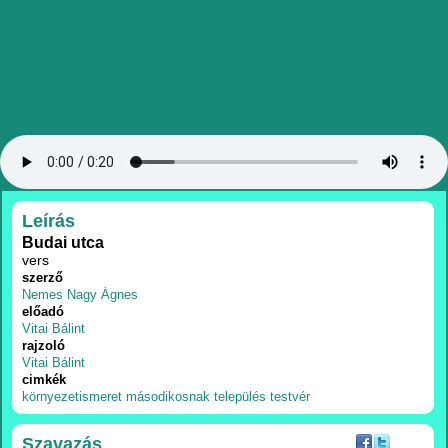
RÉSZLETEK
Leírás
Budai utca
vers
szerző
Nemes Nagy Ágnes
előadó
Vitai Bálint
rajzoló
Vitai Bálint
cimkék
környezetismeret
másodikosnak
település
testvér
Szavazás