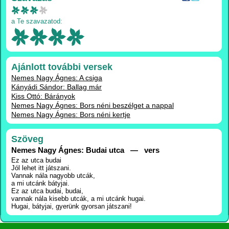
a Te szavazatod:
Ajánlott további versek
Nemes Nagy Ágnes: A csiga
Kányádi Sándor: Ballag már
Kiss Ottó: Bárányok
Nemes Nagy Ágnes: Bors néni beszélget a nappal
Nemes Nagy Ágnes: Bors néni kertje
Szöveg
Nemes Nagy Ágnes: Budai utca — vers
Ez az utca budai
Jól lehet itt játszani.
Vannak nála nagyobb utcák,
a mi utcánk bátyjai.
Ez az utca budai, budai,
vannak nála kisebb utcák, a mi utcánk hugai.
Hugai, bátyjai, gyerünk gyorsan játszani!