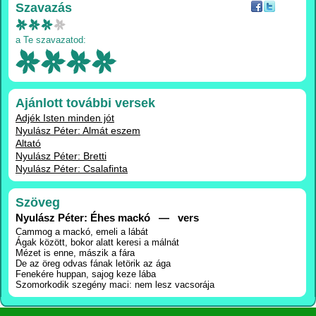
Szavazás
a Te szavazatod:
Ajánlott további versek
Adjék Isten minden jót
Nyulász Péter: Almát eszem
Altató
Nyulász Péter: Bretti
Nyulász Péter: Csalafinta
Szöveg
Nyulász Péter: Éhes mackó — vers
Cammog a mackó, emeli a lábát
Ágak között, bokor alatt keresi a málnát
Mézet is enne, mászik a fára
De az öreg odvas fának letörik az ága
Fenekére huppan, sajog keze lába
Szomorkodik szegény maci: nem lesz vacsorája