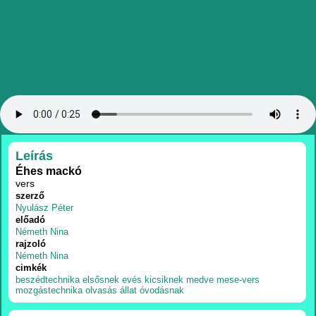
RÉSZLETEK
Leírás
Éhes mackó
vers
szerző
Nyulász Péter
előadó
Németh Nina
rajzoló
Németh Nina
cimkék
beszédtechnika
elsősnek
evés
kicsiknek
medve
mese-vers
mozgástechnika
olvasás
állat
óvodásnak