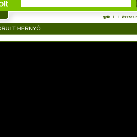
gyik
Ι
Ι
összes 
ZORULT HERNYÓ