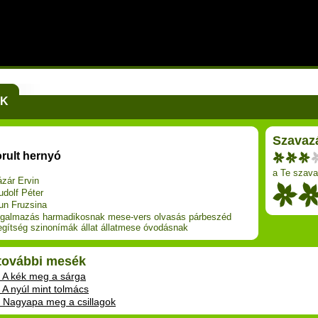
EK
Szavaz
orult hernyó
a Te szava
ázár Ervin
udolf Péter
un Fruzsina
ogalmazás
harmadikosnak
mese-vers
olvasás
párbeszéd
egítség
szinonímák
állat
állatmese
óvodásnak
 további mesék
: A kék meg a sárga
 A nyúl mint tolmács
: Nagyapa meg a csillagok