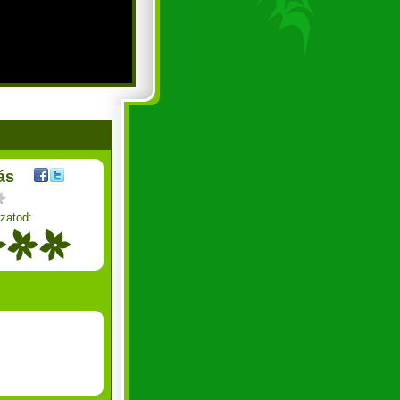
ás
zatod: