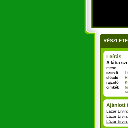
RÉSZLET
Leírás
A fába sz
mese
szerző
L
előadó
R
rajzoló
K
cimkék
f
s
Ajánlott
Lázár Ervin
Lázár Ervin:
Lázár Ervin