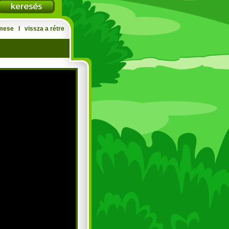
mese
Ι
vissza a rétre