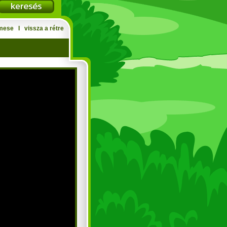
mese
Ι
vissza a rétre