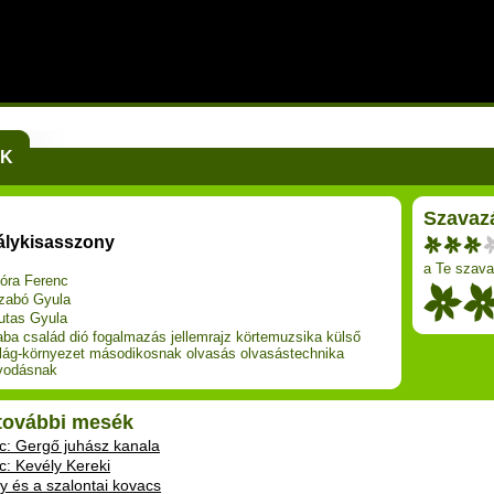
EK
Szavaz
rálykisasszony
a Te szava
óra Ferenc
zabó Gyula
utas Gyula
aba
család
dió
fogalmazás
jellemrajz
körtemuzsika
külső
ilág-környezet
másodikosnak
olvasás
olvasástechnika
vodásnak
 további mesék
: Gergő juhász kanala
: Kevély Kereki
ly és a szalontai kovacs