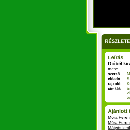
RÉSZLET
Leírás
Dióbél ki
mese
szerző
M
előadó
S
rajzoló
K
cimkék
b
v
ó
Ajánlott
Móra Ferenc
Móra Ferenc
Mátyás kirá