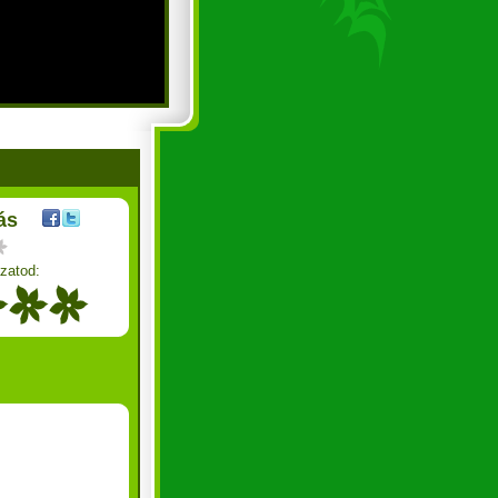
ás
zatod: