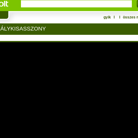
gyik
Ι
Ι
összes 
RÁLYKISASSZONY