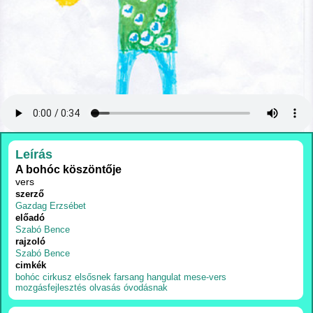
RÉSZLETEK
Leírás
A bohóc köszöntője
vers
szerző
Gazdag Erzsébet
előadó
Szabó Bence
rajzoló
Szabó Bence
cimkék
bohóc
cirkusz
elsősnek
farsang
hangulat
mese-vers
mozgásfejlesztés
olvasás
óvodásnak