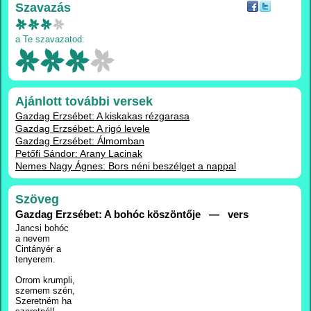
Szavazás
a Te szavazatod:
Ajánlott további versek
Gazdag Erzsébet: A kiskakas rézgarasa
Gazdag Erzsébet: A rigó levele
Gazdag Erzsébet: Álmomban
Petőfi Sándor: Arany Lacinak
Nemes Nagy Ágnes: Bors néni beszélget a nappal
Szöveg
Gazdag Erzsébet: A bohóc köszöntője — vers
Jancsi bohóc
a nevem
Cintányér a
tenyerem.
Orrom krumpli,
szemem szén,
Szeretném ha