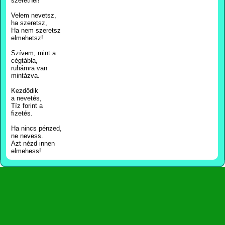
szeretnél!
Velem nevetsz,
ha szeretsz,
Ha nem szeretsz
elmehetsz!
Szívem, mint a
cégtábla,
ruhámra van
mintázva.
Kezdődik
a nevetés,
Tíz forint a
fizetés.
Ha nincs pénzed,
ne nevess.
Azt nézd innen
elmehess!