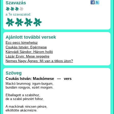
Szavazás
a Te szavazatod:
Ajánlott további versek
Ecc-pecc kimehetsz
Csukás István: Egérmese
Kányádi Sándor: Három holló
Lázár Ervin: Mese reggelre
Nemes Nagy Ágnes: Mi van a titkos úton?
Szöveg
Csukás István: Mackómese — vers
Mackó brummog: irgum-burgum,
bundám rongyos, ezért morgom.
Elballagott a szabóhoz,
de a szabó pénzért foltoz.
A mackónak nincsen pénze,
elköltötte akácmézre.