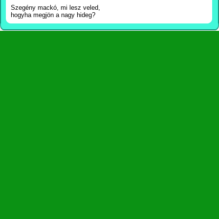
Szegény mackó, mi lesz veled,
hogyha megjön a nagy hideg?