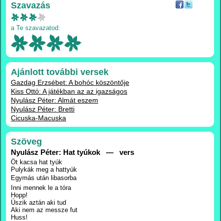
Szavazás
a Te szavazatod:
Ajánlott további versek
Gazdag Erzsébet: A bohóc köszöntője
Kiss Ottó: A játékban az az igazságos
Nyulász Péter: Almát eszem
Nyulász Péter: Bretti
Cicuska-Macuska
Szöveg
Nyulász Péter: Hat tyúkok — vers
Öt kacsa hat tyúk
Pulykák meg a hattyúk
Egymás után libasorba
Inni mennek le a tóra
Hopp!
Úszik aztán aki tud
Aki nem az messze fut
Huss!