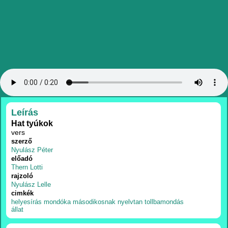
RÉSZLETEK
Leírás
Hat tyúkok
vers
szerző
Nyulász Péter
előadó
Thern Lotti
rajzoló
Nyulász Lelle
cimkék
helyesírás
mondóka
másodikosnak
nyelvtan
tollbamondás
állat