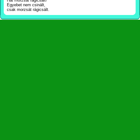
Hát morzsát rágicsált!
Egyebet nem csinált,
csak morzsát rágicsált.