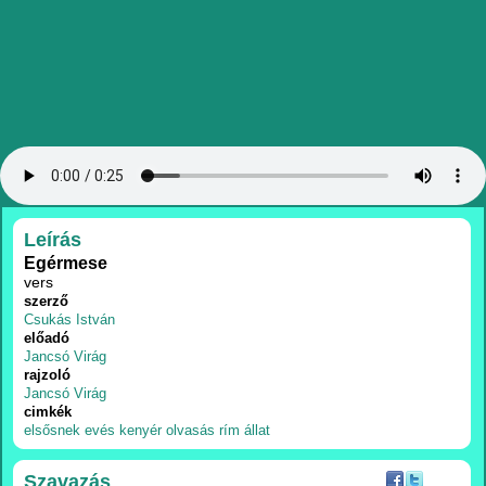
RÉSZLETEK
Leírás
Egérmese
vers
szerző
Csukás István
előadó
Jancsó Virág
rajzoló
Jancsó Virág
cimkék
elsősnek
evés
kenyér
olvasás
rím
állat
Szavazás