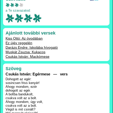
a Te szavazatod:
Ajánlott további versek
Kiss Ottó: Az óvodában
Ez újév reggelén
Darázs Endre: Iskolába hívogató
Muskát Zsuzsa: Kukacos
Csukás István: Mackómese
Szöveg
Csukás István: Egérmese — vers
Dohogott az egér:
sosincsen friss kenyér!
Ahogy mondom, ezér
dohogott az egér.
A boltba bandukolt,
csukva volt az a bolt.
Ahogy mondom, úgy volt,
csukva volt az a bolt.
Végül is mit csinált?