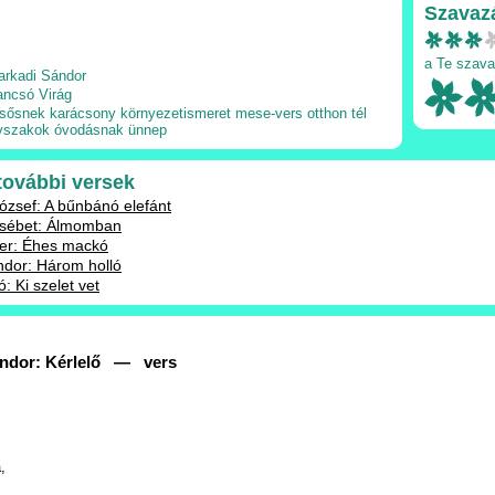
Szavaz
a Te szava
arkadi Sándor
ancsó Virág
lsősnek
karácsony
környezetismeret
mese-vers
otthon
tél
vszakok
óvodásnak
ünnep
 további versek
zsef: A bűnbánó elefánt
sébet: Álmomban
ter: Éhes mackó
dor: Három holló
: Ki szelet vet
ándor: Kérlelő — vers
,