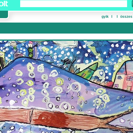
gyik
Ι
Ι
összes