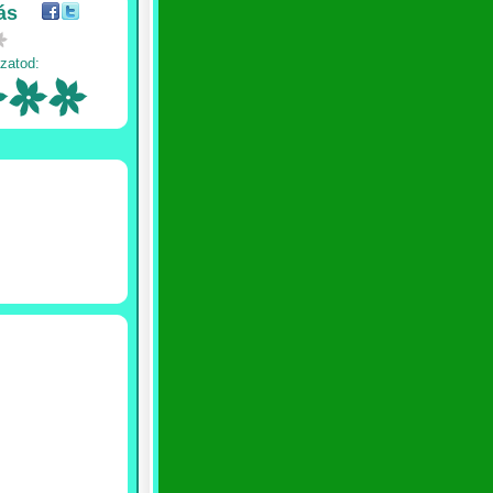
ás
zatod: