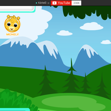
Kérlelő