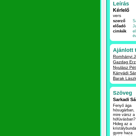
Leírás
Kérlelő
vers
szerző
S
előadó
J
cimkék
e
é
Ajánlott
Romhányi Jó
Gazdag Erz
Nyulász Pé
Kányádi Sán
Barak László
Szöveg
Sarkadi S
Fenyő ága
hósugárban,
mire vársz a
hófúvásban?
Hideg az a
kristálybunda
gyere haza