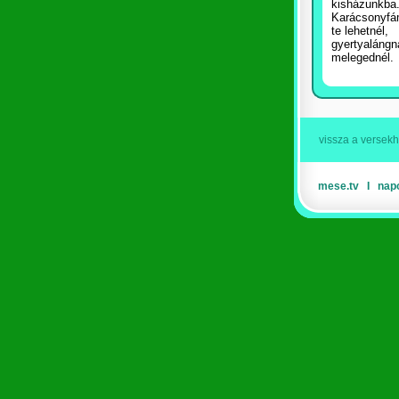
kisházunkba
Karácsonyf
te lehetnél,
gyertyalángn
melegednél.
vissza a versek
mese.tv
Ι
nap