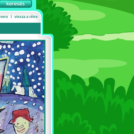
 vers
Ι
vissza a rétre