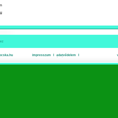
.
ám
ál
hez
ocska.hu
impresszum
Ι
adatvédelem
Ι
oldaltérkép