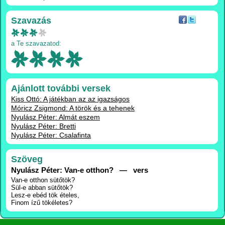
Szavazás
a Te szavazatod:
Ajánlott további versek
Kiss Ottó: A játékban az az igazságos
Móricz Zsigmond: A török és a tehenek
Nyulász Péter: Almát eszem
Nyulász Péter: Bretti
Nyulász Péter: Csalafinta
Szöveg
Nyulász Péter: Van-e otthon? — vers
Van-e otthon sütőtök?
Sül-e abban sütőtök?
Lesz-e ebéd tök ételes,
Finom ízű tökéletes?