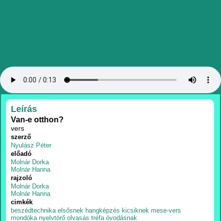
RÉSZLETEK
Leírás
Van-e otthon?
vers
szerző
Nyulász Péter
előadó
Molnár Dorka
Molnár Hanna
rajzoló
Molnár Dorka
Molnár Hanna
cimkék
beszédtechnika
elsősnek
hangképzés
kicsiknek
mese-vers
mondóka
nyelvtörő
olvasás
tréfa
óvodásnak