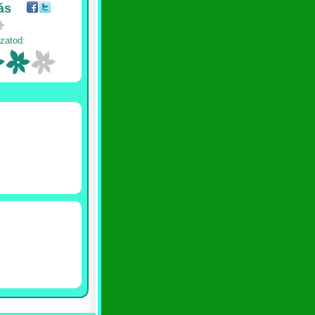
ás
zatod: