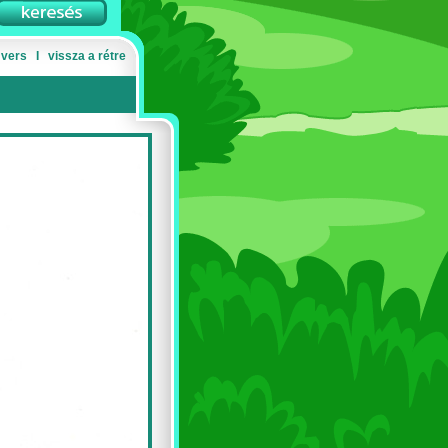
 vers
Ι
vissza a rétre