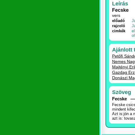
Leírás
Fecske
vers
előadó
J
rajzoló
J
cimkék
e
o
Ajánlott
Petőfi Sánd
Nemes Nagy 
Majtényi Eri
Gazdag Erz
Donászi Ma
Szöveg
Fecske —
Fecske csics
mindent kife
Azt is:jön a 
azt is: tovasz