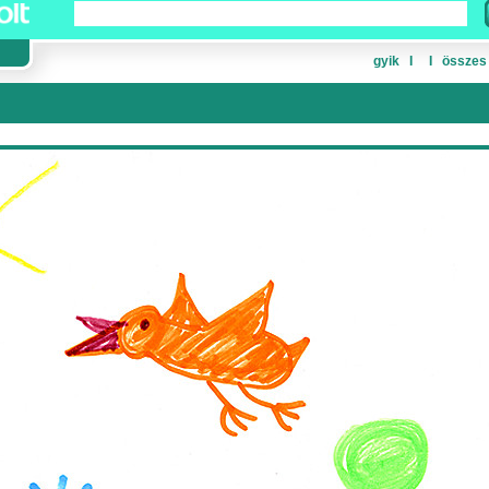
gyik
Ι
Ι
összes