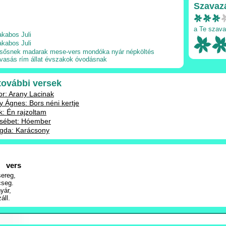
Szavaz
a Te szava
akabos Juli
akabos Juli
lsősnek
madarak
mese-vers
mondóka
nyár
népköltés
lvasás
rím
állat
évszakok
óvodásnak
 további versek
or: Arany Lacinak
Ágnes: Bors néni kertje
k: Én rajzoltam
sébet: Hóember
gda: Karácsony
 vers
ereg,
cseg.
nyár,
áll.