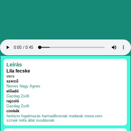
RÉSZLETEK
Leírás
Lila fecske
vers
szerző
Nemes Nagy Ágnes
előadó
Gazdag Zsófi
rajzoló
Gazdag Zsófi
cimkék
fantázia
fogalmazás
harmadikosnak
madarak
mese-vers
színek
tréfa
állat
óvodásnak