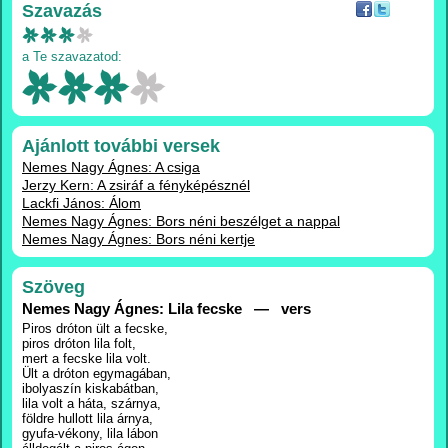
Szavazás
a Te szavazatod:
Ajánlott további versek
Nemes Nagy Ágnes: A csiga
Jerzy Kern: A zsiráf a fényképésznél
Lackfi János: Álom
Nemes Nagy Ágnes: Bors néni beszélget a nappal
Nemes Nagy Ágnes: Bors néni kertje
Szöveg
Nemes Nagy Ágnes: Lila fecske — vers
Piros dróton ült a fecske,
piros dróton lila folt,
mert a fecske lila volt.
Ült a dróton egymagában,
ibolyaszín kiskabátban,
lila volt a háta, szárnya,
földre hullott lila árnya,
gyufa-vékony, lila lábon