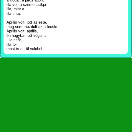
álldogált a piros ágon,
lila volt a szeme csíkja
lila, mint a
lila tinta.
Április volt, jött az este,
meg sem mozdult az a fecske.
Április volt, április,
én hagytam ott végül is.
Lila csőr,
lila toll,
most is ott ül valahol