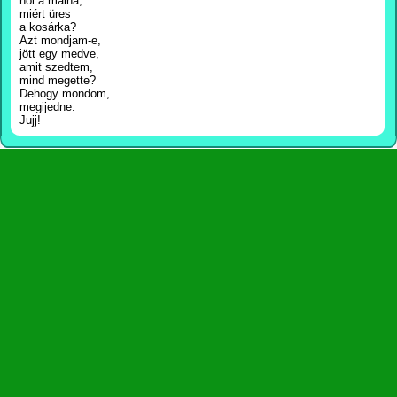
hol a málna,
miért üres
a kosárka?
Azt mondjam-e,
jött egy medve,
amit szedtem,
mind megette?
Dehogy mondom,
megijedne.
Jujj!