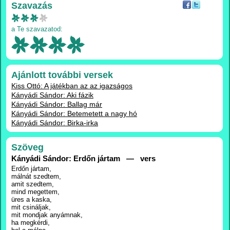
Szavazás
a Te szavazatod:
Ajánlott további versek
Kiss Ottó: A játékban az az igazságos
Kányádi Sándor: Aki fázik
Kányádi Sándor: Ballag már
Kányádi Sándor: Betemetett a nagy hó
Kányádi Sándor: Birka-irka
Szöveg
Kányádi Sándor: Erdőn jártam — vers
Erdőn jártam,
málnát szedtem,
amit szedtem,
mind megettem,
üres a kaska,
mit csináljak,
mit mondjak anyámnak,
ha megkérdi,