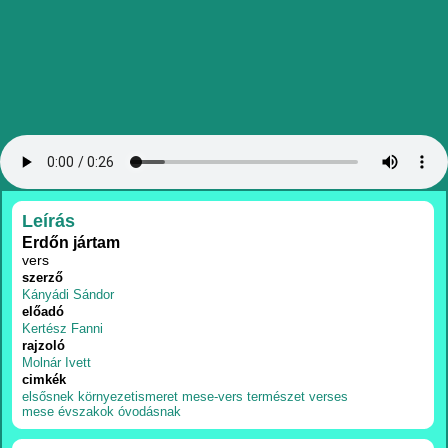
RÉSZLETEK
Leírás
Erdőn jártam
vers
szerző
Kányádi Sándor
előadó
Kertész Fanni
rajzoló
Molnár Ivett
cimkék
elsősnek
környezetismeret
mese-vers
természet
verses
mese
évszakok
óvodásnak