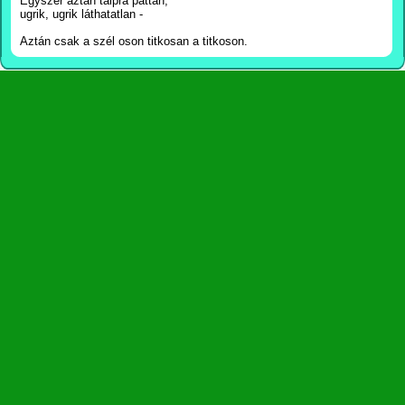
Egyszer aztán talpra pattan,
ugrik, ugrik láthatatlan -
Aztán csak a szél oson titkosan a titkoson.