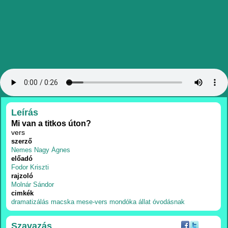
RÉSZLETEK
Leírás
Mi van a titkos úton?
vers
szerző
Nemes Nagy Ágnes
előadó
Fodor Kriszti
rajzoló
Molnár Sándor
cimkék
dramatizálás
macska
mese-vers
mondóka
állat
óvodásnak
Szavazás