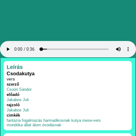
RÉSZLETEK
Leírás
Csodakutya
vers
szerző
Csoóri Sándor
előadó
Jakabos Juli
rajzoló
Jakabos Juli
cimkék
fantázia
fogalmazás
harmadikosnak
kutya
mese-vers
mondóka
állat
álom
óvodásnak