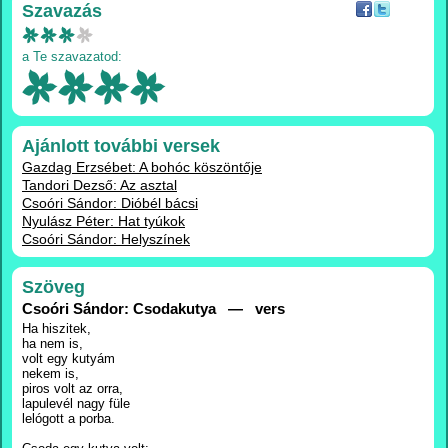
Szavazás
a Te szavazatod:
Ajánlott további versek
Gazdag Erzsébet: A bohóc köszöntője
Tandori Dezső: Az asztal
Csoóri Sándor: Dióbél bácsi
Nyulász Péter: Hat tyúkok
Csoóri Sándor: Helyszínek
Szöveg
Csoóri Sándor: Csodakutya — vers
Ha hiszitek,
ha nem is,
volt egy kutyám
nekem is,
piros volt az orra,
lapulevél nagy füle
lelógott a porba.