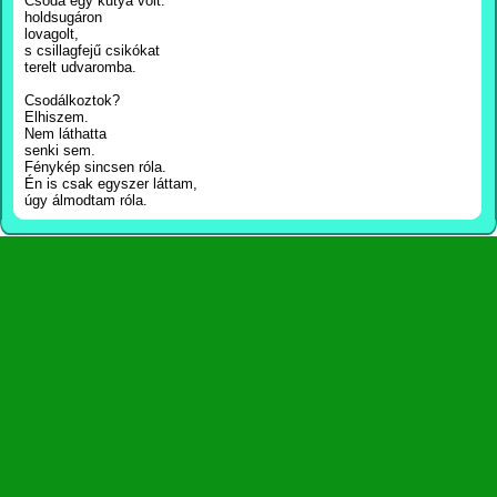
Csoda egy kutya volt:
holdsugáron
lovagolt,
s csillagfejű csikókat
terelt udvaromba.
Csodálkoztok?
Elhiszem.
Nem láthatta
senki sem.
Fénykép sincsen róla.
Én is csak egyszer láttam,
úgy álmodtam róla.