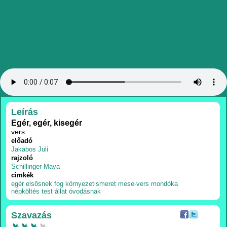
RÉSZLETEK
Leírás
Egér, egér, kisegér
vers
előadó
Jakabos Juli
rajzoló
Schillinger Maya
cimkék
egér
elsősnek
fog
környezetismeret
mese-vers
mondóka
népköltés
test
állat
óvodásnak
Szavazás