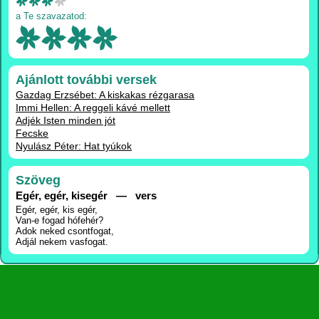
a Te szavazatod:
Ajánlott további versek
Gazdag Erzsébet: A kiskakas rézgarasa
Immi Hellen: A reggeli kávé mellett
Adjék Isten minden jót
Fecske
Nyulász Péter: Hat tyúkok
Szöveg
Egér, egér, kisegér — vers
Egér, egér, kis egér,
Van-e fogad hófehér?
Adok neked csontfogat,
Adjál nekem vasfogat.