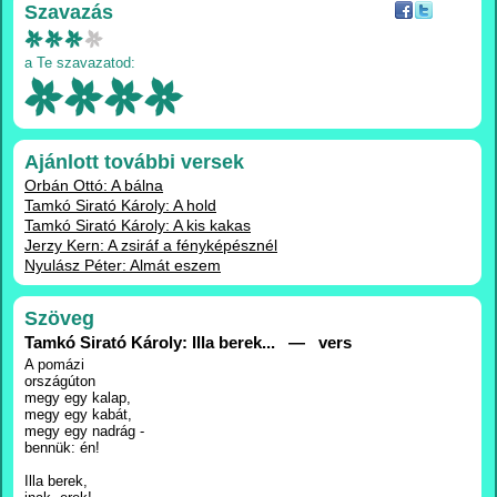
Szavazás
a Te szavazatod:
Ajánlott további versek
Orbán Ottó: A bálna
Tamkó Sirató Károly: A hold
Tamkó Sirató Károly: A kis kakas
Jerzy Kern: A zsiráf a fényképésznél
Nyulász Péter: Almát eszem
Szöveg
Tamkó Sirató Károly: Illa berek... — vers
A pomázi
országúton
megy egy kalap,
megy egy kabát,
megy egy nadrág -
bennük: én!
Illa berek,