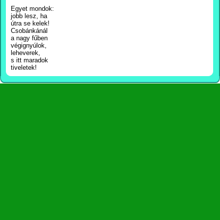
Egyet mondok:
jobb lesz, ha
útra se kelek!
Csobánkánál
a nagy fűben
végignyúlok,
leheverek,
s itt maradok
tiveletek!