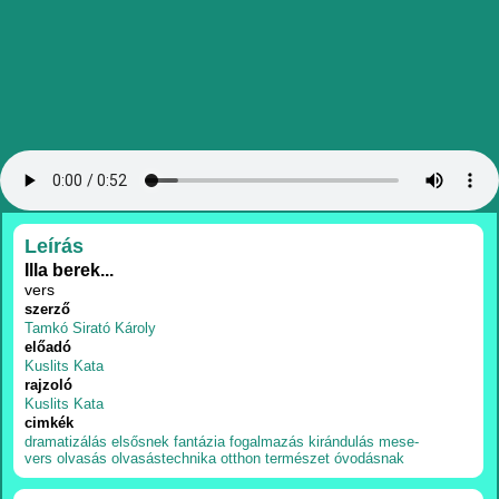
RÉSZLETEK
Leírás
Illa berek...
vers
szerző
Tamkó Sirató Károly
előadó
Kuslits Kata
rajzoló
Kuslits Kata
cimkék
dramatizálás
elsősnek
fantázia
fogalmazás
kirándulás
mese-
vers
olvasás
olvasástechnika
otthon
természet
óvodásnak