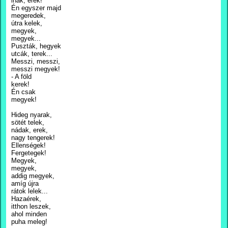
inak, erek!
Én egyszer majd
megeredek,
útra kelek,
megyek,
megyek...
Puszták, hegyek
utcák, terek...
Messzi, messzi,
messzi megyek!
- A föld
kerek!
Én csak
megyek!
Hideg nyarak,
sötét telek,
nádak, erek,
nagy tengerek!
Ellenségek!
Fergetegek!
Megyek,
megyek,
addig megyek,
amíg újra
rátok lelek...
Hazaérek,
itthon leszek,
ahol minden
puha meleg!