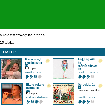
a keresett szöveg:
Kolompos
13
találat
DALOK
Badacsonyi
Bújj, bújj zöld
szölőhegyen
ág
dal
(Télbúcsúztató)
Kolompos
dal
Kolompos együttes
együttes
mesetv
együttes
elsősnek
mozgáskoordináció
hangszer
hegedű
népdal
Ekete-pekete-
Gergelyjárás
dal
cukota-pé
Kolompos együttes
dal
Kolompos
együttes
kiszámoló
ismétlés
népdal
koncert
lüktetés
népköltés
népszokás