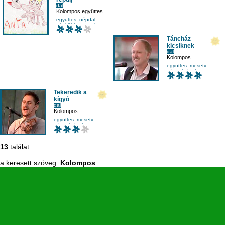
dal
Kolompos együttes
együttes
népdal
népköltés
szerelem
Táncház
kicsiknek
dal
Kolompos
együttes
mesetv
népdal
ének-zene
Tekeredik a
kígyó
dal
Kolompos
együttes
mesetv
népdal
ének-zene
13
találat
a keresett szöveg:
Kolompos