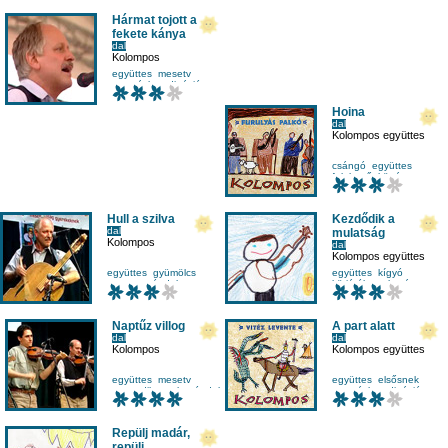
Hármat tojott a
fekete kánya
dal
Kolompos
együttes
mesetv
mozgáskoordináció
népdal
Hoina
dal
Kolompos együttes
csángó
együttes
felelgető
körtánc
Hull a szilva
Kezdődik a
dal
mulatság
Kolompos
dal
Kolompos együttes
együttes
gyümölcs
együttes
kígyó
mesetv
népdal
körjáték
mulatság
Naptűz villog
A part alatt
dal
dal
Kolompos
Kolompos együttes
együttes
mesetv
együttes
elsősnek
negyedikesnek
népdal
mozgáskoordináció
népdal
Repülj madár,
repülj